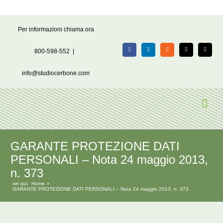
Salta
Per informazioni chiama ora
al
contenuto
800-598-552
|
Facebook
LinkedIn
Rss
X
Email
info@studiocerbone.com
GARANTE PROTEZIONE DATI
PERSONALI – Nota 24 maggio 2013,
n. 373
sei qui:
Home
GARANTE PROTEZIONE DATI PERSONALI – Nota 24 maggio 2013, n. 373