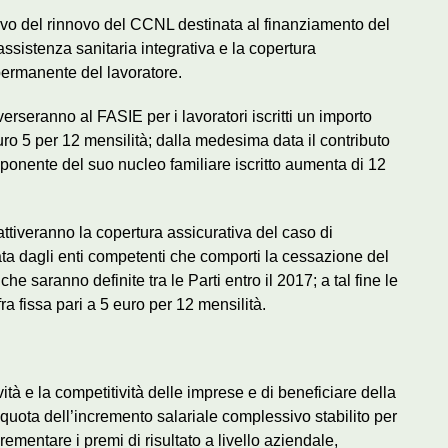
ivo del rinnovo del CCNL destinata al finanziamento del
l’assistenza sanitaria integrativa e la copertura
 permanente del lavoratore.
rseranno al FASIE per i lavoratori iscritti un importo
uro 5 per 12 mensilità; dalla medesima data il contributo
ponente del suo nucleo familiare iscritto aumenta di 12
ttiveranno la copertura assicurativa del caso di
ata dagli enti competenti che comporti la cessazione del
he saranno definite tra le Parti entro il 2017; a tal fine le
 fissa pari a 5 euro per 12 mensilità.
tività e la competitività delle imprese e di beneficiare della
quota dell’incremento salariale complessivo stabilito per
rementare i premi di risultato a livello aziendale,