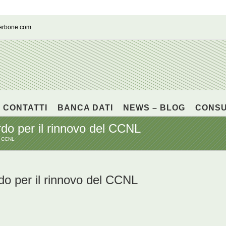
cerbone.com
CONTATTI
BANCA DATI
NEWS – BLOG
CONS
rdo per il rinnovo del CCNL
el CCNL
do per il rinnovo del CCNL