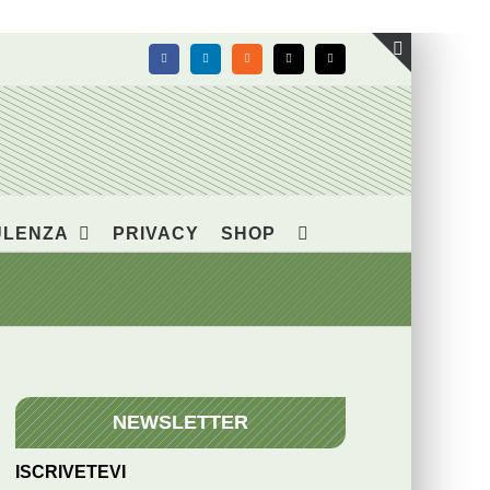
Facebook
LinkedIn
Rss
X
Email
Toggle
area
barra
scorrevol
ULENZA
PRIVACY
SHOP
NEWSLETTER
ISCRIVETEVI