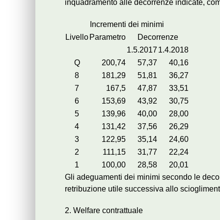
inquadramento alle decorrenze indicate, com
Incrementi dei minimi
Livello
Parametro
Decorrenze
1.5.2017
1.4.2018
Q
200,74
57,37
40,16
8
181,29
51,81
36,27
7
167,5
47,87
33,51
6
153,69
43,92
30,75
5
139,96
40,00
28,00
4
131,42
37,56
26,29
3
122,95
35,14
24,60
2
111,15
31,77
22,24
1
100,00
28,58
20,01
Gli adeguamenti dei minimi secondo le decorr
retribuzione utile successiva allo sciogliment
2. Welfare contrattuale