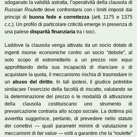
sdoganato la validità astratta, l’operatività della clausola di
Russian Roulette
deve confrontarsi con i limiti imposti dai
principi di
buona fede e correttezza
(artt. 1175 e 1375
c.c.). Un profilo di particolare criticità emerge in presenza di
una palese
disparità finanziaria
tra i soci.
Laddove la clausola venga attivata da un socio dotato di
ingenti risorse economiche contro un socio “debole”, al
solo scopo di estrometterlo a un prezzo non equo
approfittando della sua incapacità di rilanciare o di
acquistare la quota, il meccanismo rischia di trasmodare in
un
abuso del diritto
. In tali ipotesi, il giudice potrebbe
sindacare l’esercizio della facoltà di riscatto, valutando se
la determinazione del prezzo o le modalità di attivazione
della clausola costituiscano uno strumento di
prevaricazione contraria allo scopo sociale. La dottrina più
avvertita suggerisce, pertanto, di prevedere nello statuto
dei correttivi — quali parametri minimi di valutazione o
meccanismi di
fair value
— volti a garantire che la “roulette”