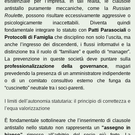
esistenziale per l’impresa. In tali realtà, le clausole
antistallo puramente meccaniche, come la
Russian
Roulette
, possono risultare eccessivamente aggressive o
psicologicamente inaccettabili. Diventa quindi
fondamentale integrare lo statuto con
Patti Parasociali
o
Protocolli di Famiglia
che disciplino non solo l’uscita, ma
anche l’ingresso dei discendenti, i flussi informativi e la
distinzione tra il ruolo di “familiare” e quello di “manager”.
La prevenzione in queste società deve puntare sulla
professionalizzazione della governance
, magari
prevedendo la presenza di un amministratore indipendente
o di un comitato consultivo esterno che funga da
“cuscinetto” neutrale tra i soci-parenti.
I limiti dell’autonomia statutaria: il principio di correttezza e
l’equa valorizzazione
È fondamentale sottolineare che l’inserimento di clausole
antistallo nello statuto non rappresenta un
“assegno in
bianco”
rimesso all’arbitrio del socio più forte. La