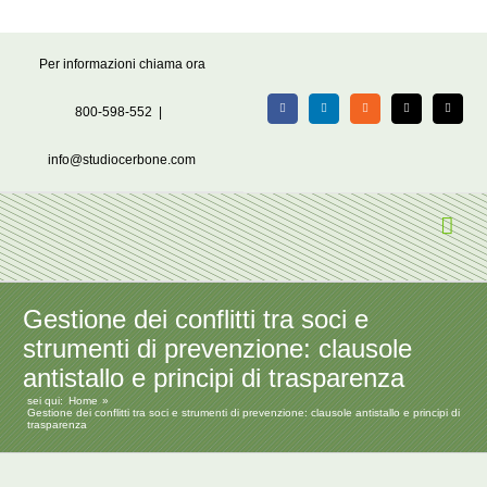
Salta
Per informazioni chiama ora
al
contenuto
800-598-552
|
Facebook
LinkedIn
Rss
X
Email
info@studiocerbone.com
Gestione dei conflitti tra soci e
strumenti di prevenzione: clausole
antistallo e principi di trasparenza
sei qui:
Home
Gestione dei conflitti tra soci e strumenti di prevenzione: clausole antistallo e principi di
trasparenza