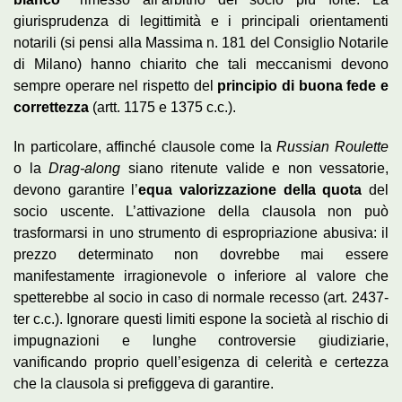
giurisprudenza di legittimità e i principali orientamenti
notarili (si pensi alla Massima n. 181 del Consiglio Notarile
di Milano) hanno chiarito che tali meccanismi devono
sempre operare nel rispetto del
principio di buona fede e
correttezza
(artt. 1175 e 1375 c.c.).
In particolare, affinché clausole come la
Russian Roulette
o la
Drag-along
siano ritenute valide e non vessatorie,
devono garantire l’
equa valorizzazione della quota
del
socio uscente. L’attivazione della clausola non può
trasformarsi in uno strumento di espropriazione abusiva: il
prezzo determinato non dovrebbe mai essere
manifestamente irragionevole o inferiore al valore che
spetterebbe al socio in caso di normale recesso (art. 2437-
ter c.c.). Ignorare questi limiti espone la società al rischio di
impugnazioni e lunghe controversie giudiziarie,
vanificando proprio quell’esigenza di celerità e certezza
che la clausola si prefiggeva di garantire.