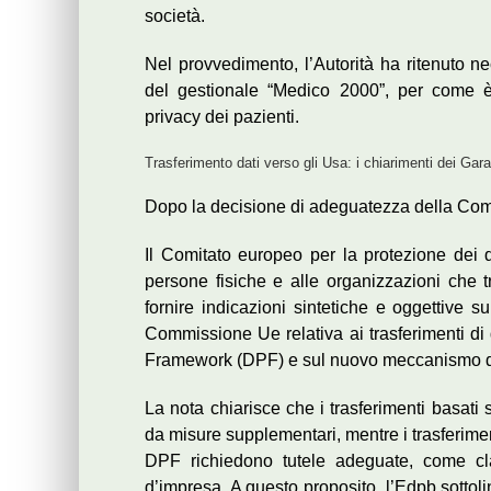
società.
Nel provvedimento, l’Autorità ha ritenuto nec
del gestionale “Medico 2000”, per come è 
privacy dei pazienti.
Trasferimento dati verso gli Usa: i chiarimenti dei Gar
Dopo la decisione di adeguatezza della Co
Il Comitato europeo per la protezione dei d
persone fisiche e alle organizzazioni che tr
fornire indicazioni sintetiche e oggettive s
Commissione Ue relativa ai trasferimenti di 
Framework (DPF) e sul nuovo meccanismo di r
La nota chiarisce che i trasferimenti basati
da misure supplementari, mentre i trasferiment
DPF richiedono tutele adeguate, come cla
d’impresa. A questo proposito, l’Edpb sottol