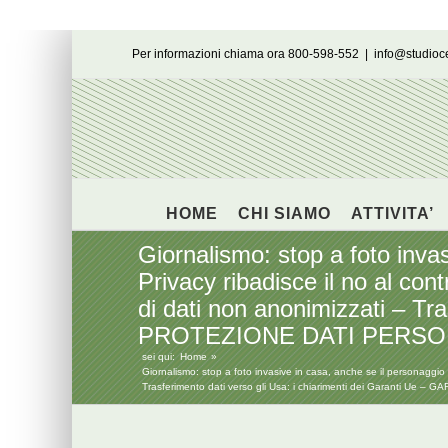
Salta
Per informazioni chiama ora 800-598-552
|
info@studio
al
contenuto
HOME
CHI SIAMO
ATTIVITA’
Giornalismo: stop a foto inva
Privacy ribadisce il no al con
di dati non anonimizzati – Tr
PROTEZIONE DATI PERSONALI
sei qui:
Home
Giornalismo: stop a foto invasive in casa, anche se il personaggio 
Trasferimento dati verso gli Usa: i chiarimenti dei Garanti Ue