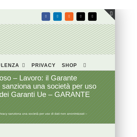
Facebook
LinkedIn
Rss
X
Email
Toggle
area
barra
scorrevol
ULENZA
PRIVACY
SHOP
oso – Lavoro: il Garante
cy sanziona una società per uso
nti dei Garanti Ue – GARANTE
privacy sanziona una società per uso di dati non anonimizzati –