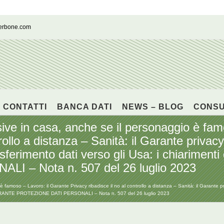
cerbone.com
CONTATTI
BANCA DATI
NEWS – BLOG
CONS
sive in casa, anche se il personaggio è fam
trollo a distanza – Sanità: il Garante priva
asferimento dati verso gli Usa: i chiarime
 – Nota n. 507 del 26 luglio 2023
è famoso – Lavoro: il Garante Privacy ribadisce il no al controllo a distanza – Sanità: il Garante 
 – GARANTE PROTEZIONE DATI PERSONALI – Nota n. 507 del 26 luglio 2023