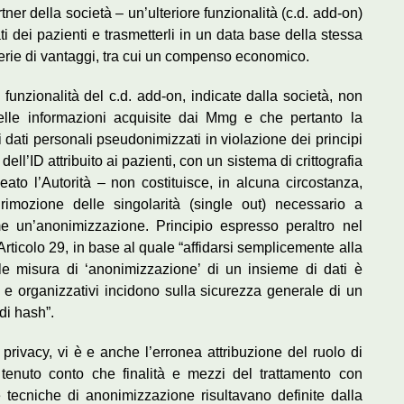
ner della società – un’ulteriore funzionalità (c.d. add-on)
 dei pazienti e trasmetterli in un data base della stessa
erie di vantaggi, tra cui un compenso economico.
 funzionalità del c.d. add-on, indicate dalla società, non
delle informazioni acquisite dai Mmg e che pertanto la
di dati personali pseudonimizzati in violazione dei principi
dell’ID attribuito ai pazienti, con un sistema di crittografia
eato l’Autorità – non costituisce, in alcuna circostanza,
 rimozione delle singolarità (single out) necessario a
me un’anonimizzazione. Principio espresso peraltro nel
Articolo 29, in base al quale “affidarsi semplicemente alla
ale misura di ‘anonimizzazione’ di un insieme di dati è
ici e organizzativi incidono sulla sicurezza generale di un
di hash”.
 privacy, vi è e anche l’erronea attribuzione del ruolo di
, tenuto conto che finalità e mezzi del trattamento con
le tecniche di anonimizzazione risultavano definite dalla