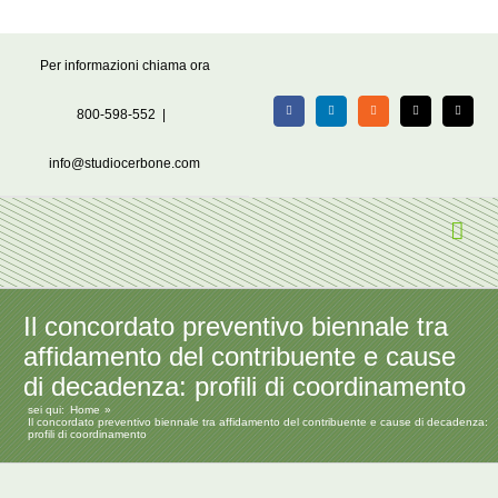
Salta
Per informazioni chiama ora
al
contenuto
800-598-552
|
Facebook
LinkedIn
Rss
X
Email
info@studiocerbone.com
Il concordato preventivo biennale tra
affidamento del contribuente e cause
di decadenza: profili di coordinamento
sei qui:
Home
Il concordato preventivo biennale tra affidamento del contribuente e cause di decadenza:
profili di coordinamento