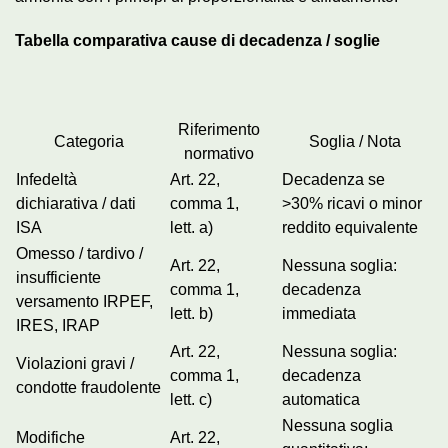
Tabella comparativa cause di decadenza / soglie
Riferimento
Categoria
Soglia / Nota
normativo
Infedeltà
Art. 22,
Decadenza se
dichiarativa / dati
comma 1,
>30% ricavi o minor
ISA
lett. a)
reddito equivalente
Omesso / tardivo /
Art. 22,
Nessuna soglia:
insufficiente
comma 1,
decadenza
versamento IRPEF,
lett. b)
immediata
IRES, IRAP
Art. 22,
Nessuna soglia:
Violazioni gravi /
comma 1,
decadenza
condotte fraudolente
lett. c)
automatica
Nessuna soglia
Modifiche
Art. 22,