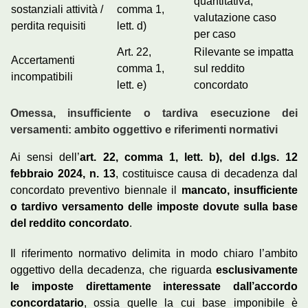
quantitativa;
sostanziali attività /
comma 1,
valutazione caso
perdita requisiti
lett. d)
per caso
Art. 22,
Rilevante se impatta
Accertamenti
comma 1,
sul reddito
incompatibili
lett. e)
concordato
Omessa, insufficiente o tardiva esecuzione dei
versamenti: ambito oggettivo e riferimenti normativi
Ai sensi dell’
art. 22, comma 1, lett. b), del d.lgs. 12
febbraio 2024, n. 13
, costituisce causa di decadenza dal
concordato preventivo biennale il
mancato, insufficiente
o tardivo versamento delle imposte dovute sulla base
del reddito concordato
.
Il riferimento normativo delimita in modo chiaro l’ambito
oggettivo della decadenza, che riguarda
esclusivamente
le imposte direttamente interessate dall’accordo
concordatario
, ossia quelle la cui base imponibile è