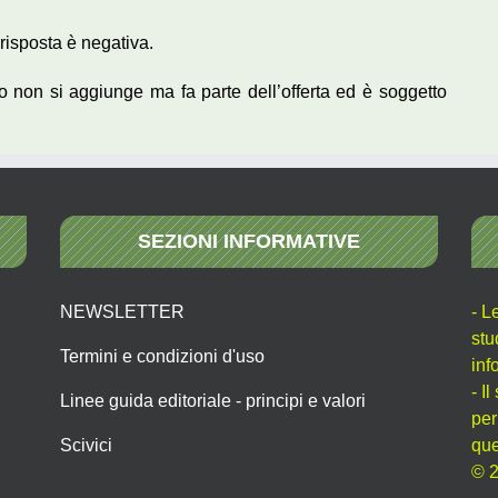
risposta è negativa.
o non si aggiunge ma fa parte dell’offerta ed è soggetto
SEZIONI INFORMATIVE
NEWSLETTER
- L
stu
Termini e condizioni d'uso
inf
- I
Linee guida editoriale - principi e valori
per
Scivici
que
© 2