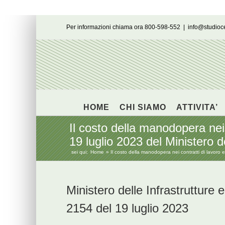
Salta
Per informazioni chiama ora 800-598-552
|
info@studio
al
contenuto
HOME
CHI SIAMO
ATTIVITA’
Il costo della manodopera nei 
19 luglio 2023 del Ministero de
sei qui:
Home
Il costo della manodopera nei contratti di lavoro e
Ministero delle Infrastrutture e
2154 del 19 luglio 2023