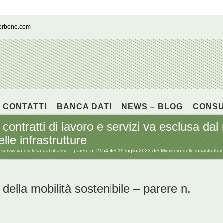
cerbone.com
CONTATTI
BANCA DATI
NEWS – BLOG
CONS
contratti di lavoro e servizi va esclusa dal
lle infrastrutture
 servizi va esclusa dal ribasso – parere n. 2154 del 19 luglio 2023 del Ministero delle infrastruttur
 della mobilità sostenibile – parere n.