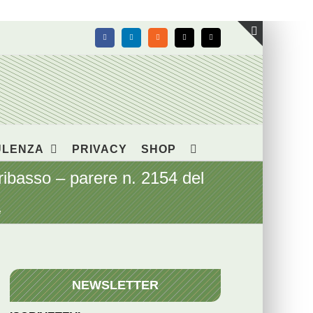
Facebook
LinkedIn
Rss
X
Email
Toggle
area
barra
scorrevol
ULENZA
PRIVACY
SHOP
 ribasso – parere n. 2154 del
e
NEWSLETTER