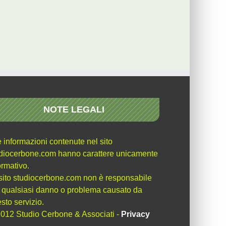
NOTE LEGALI
e informazioni contenute nel sito
diocerbone.com hanno carattere unicamente
ormativo.
l sito studiocerbone.com non è responsabile
 qualsiasi danno o problema causato da
sto servizio.
012 Studio Cerbone & Associati -
Privacy