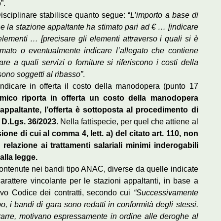
”.
isciplinare stabilisce quanto segue: “
L’importo a base di
 la stazione appaltante ha stimato pari ad € … [indicare
elementi … [precisare gli elementi attraverso i quali si è
imato o eventualmente indicare l’allegato che contiene
re a quali servizi o forniture si riferiscono i costi della
ono soggetti al ribasso”
.
ndicare in offerta il costo della manodopera (punto 17
mico riporta in offerta un costo della manodopera
appaltante, l’offerta è sottoposta al procedimento di
0, D.Lgs. 36/2023
. Nella fattispecie, per quel che attiene al
ione di cui al comma 4, lett. a) del citato art. 110, non
 relazione ai trattamenti salariali minimi inderogabili
dalla legge.
ontenute nei bandi tipo ANAC, diverse da quelle indicate
rattere vincolante per le stazioni appaltanti, in base a
vo Codice dei contratti, secondo cui
“Successivamente
, i bandi di gara sono redatti in conformità degli stessi.
trarre, motivano espressamente in ordine alle deroghe al