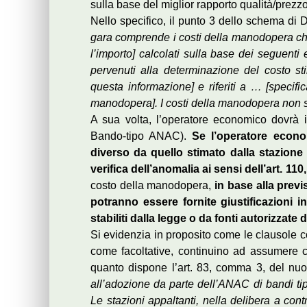
sulla base del miglior rapporto qualità/prezzo
Nello specifico, il punto 3 dello schema di D
gara comprende i costi della manodopera che
l’importo] calcolati sulla base dei seguenti 
pervenuti alla determinazione del costo st
questa informazione] e riferiti a … [specifica
manodopera]. I costi della manodopera non s
A sua volta, l’operatore economico dovrà i
Bando-tipo ANAC).
Se l’operatore econo
diverso da quello stimato dalla stazione 
verifica dell’anomalia ai sensi dell’art. 11
costo della manodopera,
in base alla previs
potranno essere fornite giustificazioni in
stabiliti dalla legge o da fonti autorizzate 
Si evidenzia in proposito come le clausole c
come facoltative, continuino ad assumere ca
quanto dispone l’art. 83, comma 3, del nuo
all’adozione da parte dell’ANAC di bandi tipo
Le stazioni appaltanti, nella delibera a con