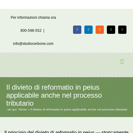
Salta
Per informazioni chiama ora
al
contenuto
800-598-552
|
Facebook
LinkedIn
Rss
X
Email
info@studiocerbone.com
Il divieto di reformatio in peius
applicabile anche nel processo
tributario
sei qui:
Home
Il divieto di reformatio in peius applicabile anche nel processo tributario
Il principio del divieto di
reformatio in peius
— storicamente