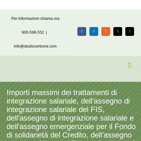
Salta
Per informazioni chiama ora
al
contenuto
800-598-552
|
Facebook
LinkedIn
Rss
X
Email
info@studiocerbone.com
Importi massimi dei trattamenti di
integrazione salariale, dell’assegno di
integrazione salariale del FIS,
dell’assegno di integrazione salariale e
dell’assegno emergenziale per il Fondo
di solidarietà del Credito, dell’assegno