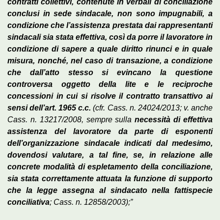
contratti collettivi, contenute in verbali di conciliazione
conclusi in sede sindacale, non sono impugnabili, a
condizione che l’assistenza prestata dai rappresentanti
sindacali sia stata effettiva, così da porre il lavoratore in
condizione di sapere a quale diritto rinunci e in quale
misura, nonché, nel caso di transazione, a condizione
che dall’atto stesso si evincano la questione
controversa oggetto della lite e le reciproche
concessioni in cui si risolve il contratto transattivo ai
sensi dell’art. 1965 c.c.
(cfr. Cass. n. 24024/2013; v. anche
Cass. n. 13217/2008, sempre sulla
necessità di effettiva
assistenza del lavoratore da parte di esponenti
dell’organizzazione sindacale indicati dal medesimo,
dovendosi valutare, a tal fine, se, in relazione alle
concrete modalità di espletamento della conciliazione,
sia stata correttamente attuata la funzione di supporto
che la legge assegna al sindacato nella fattispecie
conciliativa
; Cass. n. 12858/2003);”