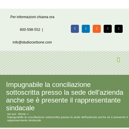
Salta
Per informazioni chiama ora
al
contenuto
800-598-552
|
Facebook
LinkedIn
Rss
X
Email
info@studiocerbone.com
Impugnabile la conciliazione
sottoscritta presso la sede dell’azienda
anche se è presente il rappresentante
sindacale
sei qui:
Home
Impugnabile la conciliazione sottoscritta presso la sede dell’azienda anche se è presente il
rappresentante sindacale