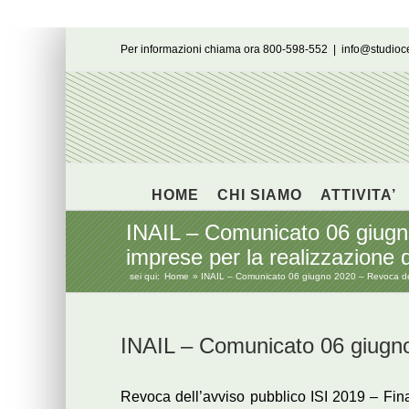
Salta
Per informazioni chiama ora 800-598-552
|
info@studio
al
contenuto
HOME
CHI SIAMO
ATTIVITA’
INAIL – Comunicato 06 giugno
imprese per la realizzazione d
sei qui:
Home
INAIL – Comunicato 06 giugno 2020 – Revoca dell’a
INAIL – Comunicato 06 giugn
Revoca dell’avviso pubblico ISI 2019 – Finan