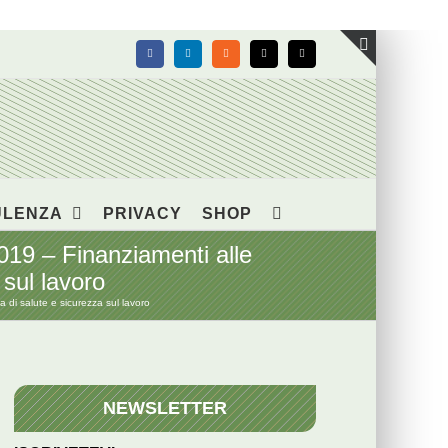
Facebook
LinkedIn
Rss
X
Email
Toggle
area
barra
scorrevol
ULENZA
PRIVACY
SHOP
019 – Finanziamenti alle
 sul lavoro
 di salute e sicurezza sul lavoro
NEWSLETTER