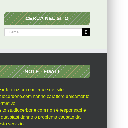
CERCA NEL SITO
Cerca
per:
NOTE LEGALI
e informazioni contenute nel sito
diocerbone.com hanno carattere unicamente
ormativo.
l sito studiocerbone.com non è responsabile
 qualsiasi danno o problema causato da
sto servizio.