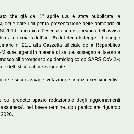
erato che già dal 1° aprile u.s. è stata pubblicata la
i, delle date utili per la presentazione delle domande di
ISI 2019, comunica: l’esecuzione della revoca dell’avviso
sto dal comma 5 dell’art. 95 del decreto-legge 19 maggio
nario n. 21/L alla Gazzetta ufficiale della Repubblica
Misure urgenti in materia di salute, sostegno al lavoro e
 connesse all’emergenza epidemiologica da SARS-CoV-2»;
e dell’Istituto al link seguente:
enzione-e-sicurezza/age volazioni-e-finanziamenti/incentivi-
e sul predetto spazio redazionale degli aggiornamenti
uto assumera’, nel breve termine, con particolare riguardo
9-2020.