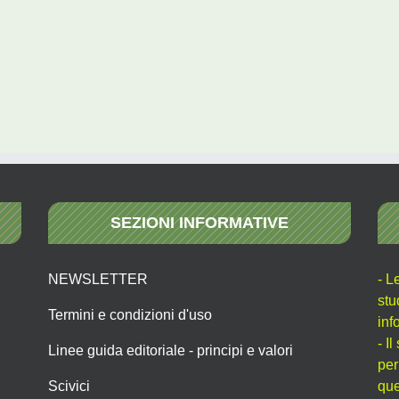
SEZIONI INFORMATIVE
NEWSLETTER
- L
stu
Termini e condizioni d'uso
inf
- I
Linee guida editoriale - principi e valori
per
Scivici
que