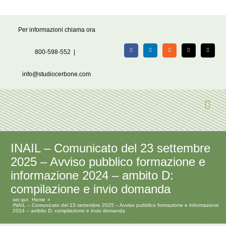
Salta
Per informazioni chiama ora
al
contenuto
800-598-552
|
Facebook
LinkedIn
Rss
X
Email
info@studiocerbone.com
INAIL – Comunicato del 23 settembre
2025 – Avviso pubblico formazione e
informazione 2024 – ambito D:
compilazione e invio domanda
sei qui:
Home
INAIL – Comunicato del 23 settembre 2025 – Avviso pubblico formazione e informazione
2024 – ambito D: compilazione e invio domanda