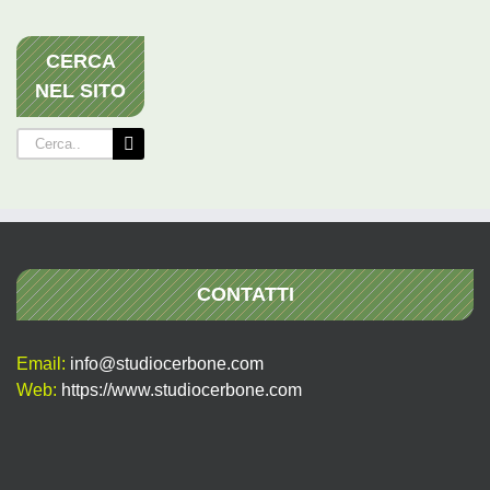
CERCA
NEL SITO
Cerca
per:
CONTATTI
Email:
info@studiocerbone.com
Web:
https://www.studiocerbone.com