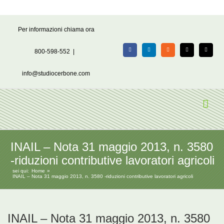
Salta
Per informazioni chiama ora
al
contenuto
800-598-552
|
Facebook
LinkedIn
Rss
X
Email
info@studiocerbone.com
INAIL – Nota 31 maggio 2013, n. 3580
-riduzioni contributive lavoratori agricoli
sei qui:
Home
INAIL – Nota 31 maggio 2013, n. 3580 -riduzioni contributive lavoratori agricoli
INAIL – Nota 31 maggio 2013, n. 3580