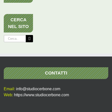
CERCA
NEL SITO
Cerca
per:
CONTATTI
Email:
info@studiocerbone.com
Web:
https://www.studiocerbone.com