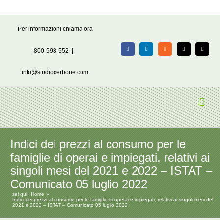
Salta
Per informazioni chiama ora
al
contenuto
800-598-552
|
Facebook
LinkedIn
Rss
X
Email
info@studiocerbone.com
Indici dei prezzi al consumo per le
famiglie di operai e impiegati, relativi ai
singoli mesi del 2021 e 2022 – ISTAT –
Comunicato 05 luglio 2022
sei qui:
Home
Indici dei prezzi al consumo per le famiglie di operai e impiegati, relativi ai singoli mesi del
2021 e 2022 – ISTAT – Comunicato 05 luglio 2022