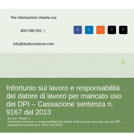
Salta
Per informazioni chiama ora
al
contenuto
800-598-552
|
Facebook
LinkedIn
Rss
X
Email
info@studiocerbone.com
Infortunio sul lavoro e responsabilità
del datore di lavoro per mancato uso
dei DPI – Cassazione sentenza n.
9167 del 2013
sei qui:
Home
Infortunio sul lavoro e responsabilità del datore di lavoro per mancato uso dei DPI –
Cassazione sentenza n. 9167 del 2013