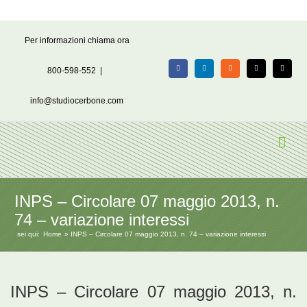
Salta
Per informazioni chiama ora
al
contenuto
800-598-552
|
Facebook
LinkedIn
Rss
X
Email
info@studiocerbone.com
INPS – Circolare 07 maggio 2013, n.
74 – variazione interessi
sei qui:
Home
INPS – Circolare 07 maggio 2013, n. 74 – variazione interessi
INPS – Circolare 07 maggio 2013, n.