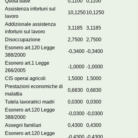
Quota base
0,1100
0,1100
Assistenza infortuni sul
10,1250
10,1250
lavoro
Addizionale assistenza
3,1185
3,1185
infortuni sul lavoro
Disoccupazione
2,7500
2,7500
Esonero art.120 Legge
-0,3400
-0,3400
388/2000
Esonero art.1 Legge
-1,0000
-1,0000
266/2005
CIS operai agricoli
1,5000
1,5000
Prestazioni economiche di
0,6830
0,6830
malattia
Tutela lavoratrici madri
0,0300
0,0300
Esonero art.120 Legge
-0,0300
-0,0300
388/2000
Assegni familiari
0,4300
0,4300
Esonero art.120 Legge
-0,4300
-0,4300