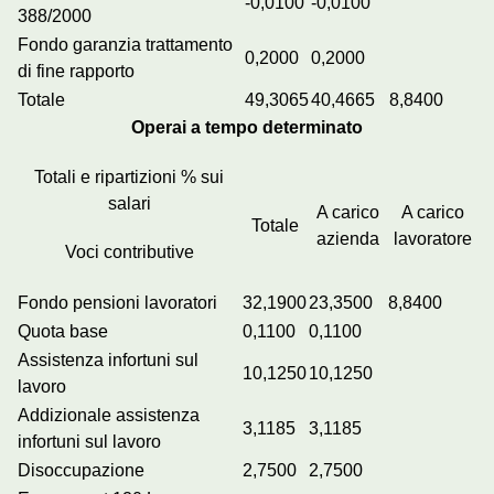
-0,0100
-0,0100
388/2000
Fondo garanzia trattamento
0,2000
0,2000
di fine rapporto
Totale
49,3065
40,4665
8,8400
Operai a tempo determinato
Totali e ripartizioni % sui
salari
A carico
A carico
Totale
azienda
lavoratore
Voci contributive
Fondo pensioni lavoratori
32,1900
23,3500
8,8400
Quota base
0,1100
0,1100
Assistenza infortuni sul
10,1250
10,1250
lavoro
Addizionale assistenza
3,1185
3,1185
infortuni sul lavoro
Disoccupazione
2,7500
2,7500