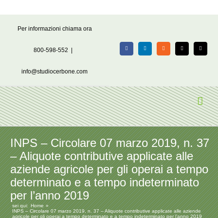
Salta
Per informazioni chiama ora
al
contenuto
800-598-552
|
Facebook
LinkedIn
Rss
X
Email
info@studiocerbone.com
INPS – Circolare 07 marzo 2019, n. 37
– Aliquote contributive applicate alle
aziende agricole per gli operai a tempo
determinato e a tempo indeterminato
per l’anno 2019
sei qui:
Home
INPS – Circolare 07 marzo 2019, n. 37 – Aliquote contributive applicate alle aziende
agricole per gli operai a tempo determinato e a tempo indeterminato per l’anno 2019