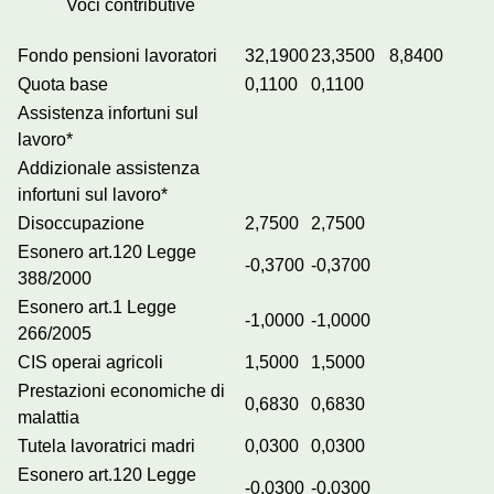
Voci contributive
Fondo pensioni lavoratori
32,1900
23,3500
8,8400
Quota base
0,1100
0,1100
Assistenza infortuni sul
lavoro*
Addizionale assistenza
infortuni sul lavoro*
Disoccupazione
2,7500
2,7500
Esonero art.120 Legge
-0,3700
-0,3700
388/2000
Esonero art.1 Legge
-1,0000
-1,0000
266/2005
CIS operai agricoli
1,5000
1,5000
Prestazioni economiche di
0,6830
0,6830
malattia
Tutela lavoratrici madri
0,0300
0,0300
Esonero art.120 Legge
-0,0300
-0,0300