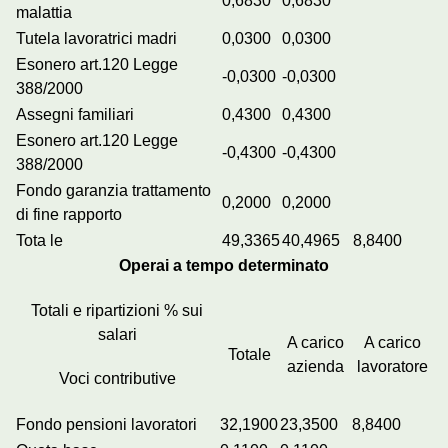
0,6830
0,6830
malattia
Tutela lavoratrici madri
0,0300
0,0300
Esonero art.120 Legge
-0,0300
-0,0300
388/2000
Assegni familiari
0,4300
0,4300
Esonero art.120 Legge
-0,4300
-0,4300
388/2000
Fondo garanzia trattamento
0,2000
0,2000
di fine rapporto
Tota le
49,3365
40,4965
8,8400
Operai a tempo determinato
Totali e ripartizioni % sui
salari
A carico
A carico
Totale
azienda
lavoratore
Voci contributive
Fondo pensioni lavoratori
32,1900
23,3500
8,8400