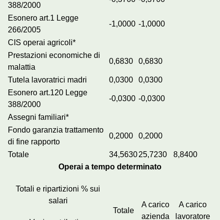
388/2000
Esonero art.1 Legge
-1,0000
-1,0000
266/2005
CIS operai agricoli*
Prestazioni economiche di
0,6830
0,6830
malattia
Tutela lavoratrici madri
0,0300
0,0300
Esonero art.120 Legge
-0,0300
-0,0300
388/2000
Assegni familiari*
Fondo garanzia trattamento
0,2000
0,2000
di fine rapporto
Totale
34,5630
25,7230
8,8400
Operai a tempo determinato
Totali e ripartizioni % sui
salari
A carico
A carico
Totale
azienda
lavoratore