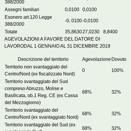
388/2000
Assegni familiari
0,0100
0,0100
Esonero art.120 Legge
-0, 0100
-0,0100
388/2000
Totale
35,8630
27,0230
8,8400
AGEVOLAZIONI A FAVORE DEL DATORE DI
LAVORODAL 1 GENNAIO AL 31 DICEMBRE 2019
Descrizione del territorio
Agevolazione
Dovuto
Territorio non svantaggiato del
0
100%
Centro/Nord (ex fiscalizzato Nord)
Territorio svantaggiato del Sud
compreso Abruzzo, Molise e
68%
32%
Basilicata, ob.1 Reg. CE (ex Cassa
del Mezzogiorno)
Territorio svantaggiato del
68%
32%
Centro/Nord (ex svantaggiato Nord)
Territorio svantaggiato del Sud (ex
68%
32%