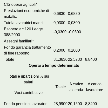
CIS operai agricoli*
Prestazioni economiche di
0,6830
0,6830
malattia
Tutela lavoratrici madri
0,0300
0,0300
Esonero art.120 Legge
-0,0300
-0,0300
388/2000
Assegni familiari*
Fondo garanzia trattamento
0,2000
0,2000
di fine rapporto
Totale
31,3630
22,5230
8,8400
Operai a tempo determinato
Totali e ripartizioni % sui
salari
A carico
A carico
Totale
azienda
lavoratore
Voci contributive
Fondo pensioni lavoratori
28,9900
20,1500
8,8400