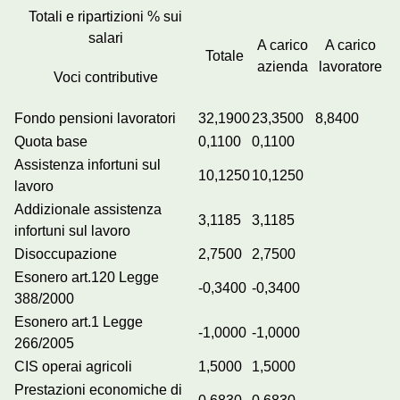
Totali e ripartizioni % sui
salari
A carico
A carico
Totale
azienda
lavoratore
Voci contributive
Fondo pensioni lavoratori
32,1900
23,3500
8,8400
Quota base
0,1100
0,1100
Assistenza infortuni sul
10,1250
10,1250
lavoro
Addizionale assistenza
3,1185
3,1185
infortuni sul lavoro
Disoccupazione
2,7500
2,7500
Esonero art.120 Legge
-0,3400
-0,3400
388/2000
Esonero art.1 Legge
-1,0000
-1,0000
266/2005
CIS operai agricoli
1,5000
1,5000
Prestazioni economiche di