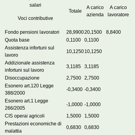
salari
A carico
A carico
Totale
azienda
lavoratore
Voci contributive
Fondo pensioni lavoratori
28,9900
20,1500
8,8400
Quota base
0,1100
0,1100
Assistenza infortuni sul
10,1250
10,1250
lavoro
Addizionale assistenza
3,1185
3,1185
infortuni sul lavoro
Disoccupazione
2,7500
2,7500
Esonero art.120 Legge
-0,3400
-0,3400
388/2000
Esonero art.1 Legge
-1,0000
-1,0000
266/2005
CIS operai agricoli
1,5000
1,5000
Prestazioni economiche di
0,6830
0,6830
malattia