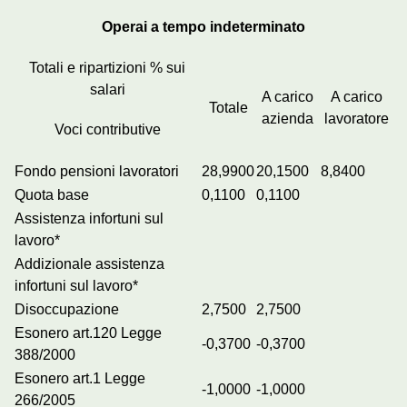
Operai a tempo indeterminato
Totali e ripartizioni % sui
salari
A carico
A carico
Totale
azienda
lavoratore
Voci contributive
Fondo pensioni lavoratori
28,9900
20,1500
8,8400
Quota base
0,1100
0,1100
Assistenza infortuni sul
lavoro*
Addizionale assistenza
infortuni sul lavoro*
Disoccupazione
2,7500
2,7500
Esonero art.120 Legge
-0,3700
-0,3700
388/2000
Esonero art.1 Legge
-1,0000
-1,0000
266/2005