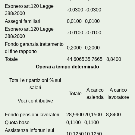
Esonero art.120 Legge
-0,0300
-0,0300
388/2000
Assegni familiari
0,0100
0,0100
Esonero art.120 Legge
-0,0100
-0,0100
388/2000
Fondo garanzia trattamento
0,2000
0,2000
di fine rapporto
Totale
44,6065
35,7665
8,8400
Operai a tempo determinato
Totali e ripartizioni % sui
salari
A carico
A carico
Totale
azienda
lavoratore
Voci contributive
Fondo pensioni lavoratori
28,9900
20,1500
8,8400
Quota base
0,1100
0,1100
Assistenza infortuni sul
10,1250
10,1250