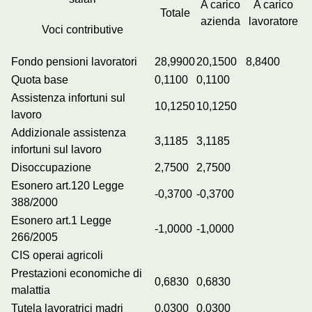
A carico
A carico
Totale
azienda
lavoratore
Voci contributive
Fondo pensioni lavoratori
28,9900
20,1500
8,8400
Quota base
0,1100
0,1100
Assistenza infortuni sul
10,1250
10,1250
lavoro
Addizionale assistenza
3,1185
3,1185
infortuni sul lavoro
Disoccupazione
2,7500
2,7500
Esonero art.120 Legge
-0,3700
-0,3700
388/2000
Esonero art.1 Legge
-1,0000
-1,0000
266/2005
CIS operai agricoli
Prestazioni economiche di
0,6830
0,6830
malattia
Tutela lavoratrici madri
0,0300
0,0300