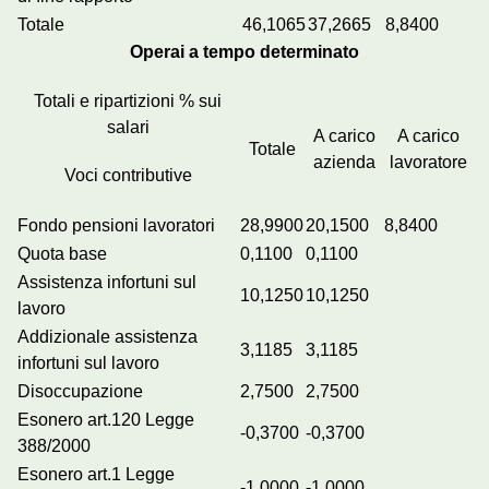
Totale
46,1065
37,2665
8,8400
Operai a tempo determinato
Totali e ripartizioni % sui
salari
A carico
A carico
Totale
azienda
lavoratore
Voci contributive
Fondo pensioni lavoratori
28,9900
20,1500
8,8400
Quota base
0,1100
0,1100
Assistenza infortuni sul
10,1250
10,1250
lavoro
Addizionale assistenza
3,1185
3,1185
infortuni sul lavoro
Disoccupazione
2,7500
2,7500
Esonero art.120 Legge
-0,3700
-0,3700
388/2000
Esonero art.1 Legge
-1,0000
-1,0000