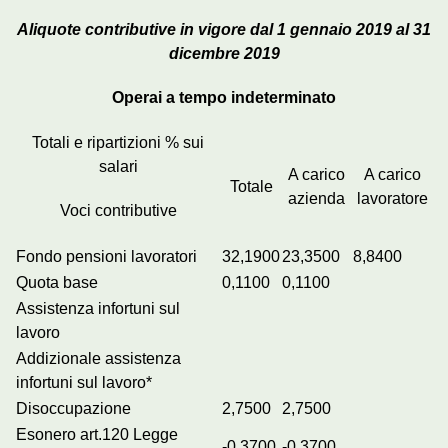
Aliquote contributive in vigore dal 1 gennaio 2019 al 31
dicembre 2019
Operai a tempo indeterminato
Totali e ripartizioni % sui
salari
A carico
A carico
Totale
azienda
lavoratore
Voci contributive
Fondo pensioni lavoratori
32,1900
23,3500
8,8400
Quota base
0,1100
0,1100
Assistenza infortuni sul
lavoro
Addizionale assistenza
infortuni sul lavoro*
Disoccupazione
2,7500
2,7500
Esonero art.120 Legge
-0,3700
-0,3700