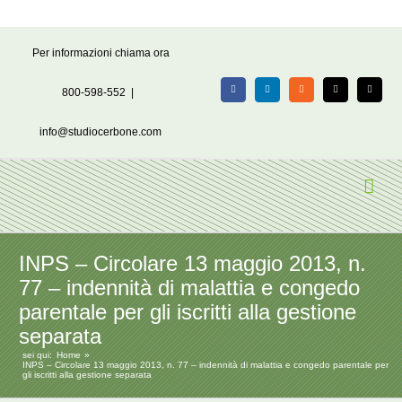
Salta
Per informazioni chiama ora
al
contenuto
800-598-552
|
Facebook
LinkedIn
Rss
X
Email
info@studiocerbone.com
INPS – Circolare 13 maggio 2013, n.
77 – indennità di malattia e congedo
parentale per gli iscritti alla gestione
separata
sei qui:
Home
INPS – Circolare 13 maggio 2013, n. 77 – indennità di malattia e congedo parentale per
gli iscritti alla gestione separata