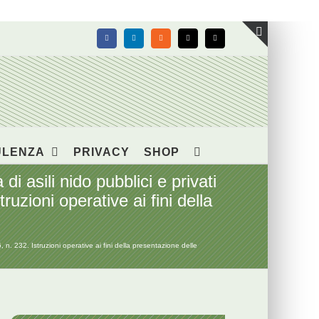
Facebook
LinkedIn
Rss
X
Email
Toggle
area
barra
scorrevol
ULENZA
PRIVACY
SHOP
 asili nido pubblici e privati
uzioni operative ai fini della
 n. 232. Istruzioni operative ai fini della presentazione delle