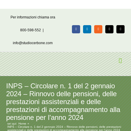
Salta
Per informazioni chiama ora
al
contenuto
800-598-552
|
Facebook
LinkedIn
Rss
X
Email
info@studiocerbone.com
INPS – Circolare n. 1 del 2 gennaio
2024 – Rinnovo delle pensioni, delle
prestazioni assistenziali e delle
prestazioni di accompagnamento alla
pensione per l’anno 2024
sei qui:
Home
INPS – Circolare n. 1 del 2 gennaio 2024 – Rinnovo delle pensioni, delle prestazioni
assistenziali e delle prestazioni di accompagnamento alla pensione per l’anno 2024