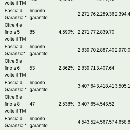
volte il TM
Fascia di
Importo
2.271,76
2.289,36
2.394,
Garanzia *
garantito
Oltre 4 e
fino a 5
85
4,590%
2.271,77
2.839,70
volte il TM
Fascia di
Importo
2.839,70
2.887,40
2.970,
Garanzia*
garantito
Oltre 5 e
fino a 6
53
2,862%
2.839,71
3.407,64
volte il TM
Fascia di
Importo
3.407,64
3.418,41
3.505,
Garanzia *
garantito
Oltre 6 e
fino a 8
47
2,538%
3.407,65
4.543,52
volte il TM
Fascia di
Importo
4.543,52
4.567,57
4.658,
Garanzia *
garantito