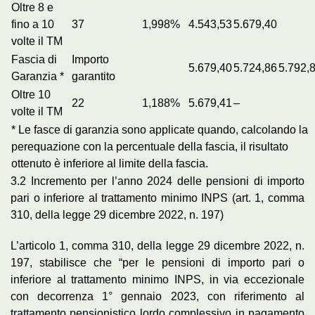
Oltre 8 e
fino a 10
37
1,998%
4.543,53
5.679,40
volte il TM
Fascia di
Importo
5.679,40
5.724,86
5.792,
Garanzia *
garantito
Oltre 10
22
1,188%
5.679,41
–
volte il TM
* Le fasce di garanzia sono applicate quando, calcolando la
perequazione con la percentuale della fascia, il risultato
ottenuto è inferiore al limite della fascia.
3.2 Incremento per l’anno 2024 delle pensioni di importo
pari o inferiore al trattamento minimo INPS (art. 1, comma
310, della legge 29 dicembre 2022, n. 197)
L’articolo 1, comma 310, della legge 29 dicembre 2022, n.
197, stabilisce che “per le pensioni di importo pari o
inferiore al trattamento minimo INPS, in via eccezionale
con decorrenza 1° gennaio 2023, con riferimento al
trattamento pensionistico lordo complessivo in pagamento