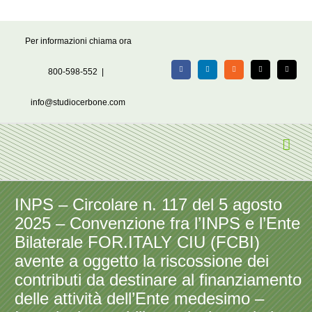
Salta
Per informazioni chiama ora
al
contenuto
800-598-552
|
Facebook
LinkedIn
Rss
X
Email
info@studiocerbone.com
INPS – Circolare n. 117 del 5 agosto
2025 – Convenzione fra l’INPS e l’Ente
Bilaterale FOR.ITALY CIU (FCBI)
avente a oggetto la riscossione dei
contributi da destinare al finanziamento
delle attività dell’Ente medesimo –