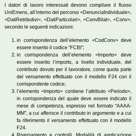
I datori di lavoro interessati devono compilare il flusso
UniEmens, all’interno del percorso <DenunciaIndividuale>,
<DatiRetributivi>, <DatiParticolari>, <ConvBilat>, <Conv>,
secondo le seguenti indicazioni:
in corrispondenza dell’elemento <CodConv> deve
essere inserito il codice “FCBI”;
in corrispondenza dell’elemento <Importo> deve
essere inserito l’importo, a livello individuale, del
contributo dovuto per il lavoratore, come quota parte
del versamento effettuato con il modello F24 con il
corrispondente codice;
l’elemento <Importo> contiene l’attributo <Periodo>,
in corrispondenza del quale deve essere indicato il
mese di competenza, espresso nel formato “AAAA-
MM”, a cui afferisce il contributo in argomento e a cui
fa riferimento il versamento effettuato con il modello
F24.
Riversamento e controlli. Modalità di applicazione