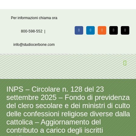
Salta
Per informazioni chiama ora
al
contenuto
800-598-552
|
Facebook
LinkedIn
Rss
X
Email
info@studiocerbone.com
INPS – Circolare n. 128 del 23
settembre 2025 – Fondo di previdenza
del clero secolare e dei ministri di culto
delle confessioni religiose diverse dalla
cattolica – Aggiornamento del
contributo a carico degli iscritti