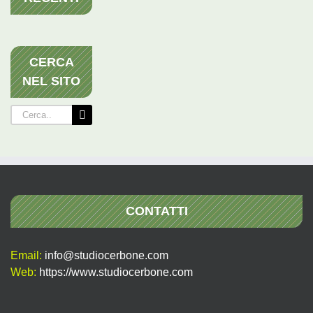
CERCA
NEL SITO
Cerca
per:
CONTATTI
Email:
info@studiocerbone.com
Web:
https://www.studiocerbone.com