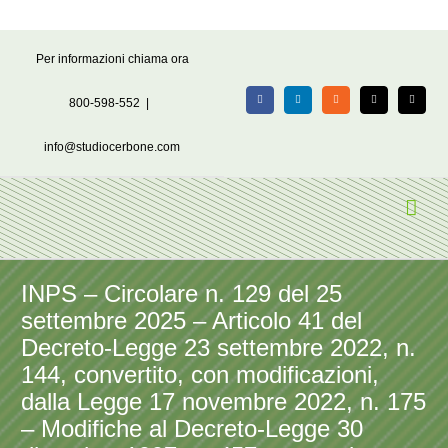
Salta
Per informazioni chiama ora
al
contenuto
800-598-552
|
Facebook
LinkedIn
Rss
X
Email
info@studiocerbone.com
INPS – Circolare n. 129 del 25
settembre 2025 – Articolo 41 del
Decreto-Legge 23 settembre 2022, n.
144, convertito, con modificazioni,
dalla Legge 17 novembre 2022, n. 175
– Modifiche al Decreto-Legge 30