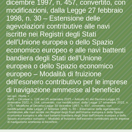
dicembre 1997, n. 457, convertito, con
modificazioni, dalla Legge 27 febbraio
1998, n. 30 – Estensione delle
agevolazioni contributive alle navi
iscritte nei Registri degli Stati
dell’Unione europea o dello Spazio
economico europeo e alle navi battenti
bandiera degli Stati dell’Unione
europea o dello Spazio economico
europeo – Modalità di fruizione
dell’esonero contributivo per le imprese
di navigazione ammesse al beneficio
sei qui:
Home
INPS – Circolare n. 129 del 25 settembre 2025 – Articolo 41 del Decreto-Legge 23
settembre 2022, n. 144, convertito, con modificazioni, dalla Legge 17 novembre 2022, n.
175 – Modifiche al Decreto-Legge 30 dicembre 1997, n. 457, convertito, con
modificazioni, dalla Legge 27 febbraio 1998, n. 30 – Estensione delle agevolazioni
contributive alle navi iscritte nei Registri degli Stati dell’Unione europea o dello Spazio
economico europeo e alle navi battenti bandiera degli Stati dell’Unione europea o dello
Spazio economico europeo – Modalità di fruizione dell’esonero contributivo per le imprese
di navigazione ammesse al beneficio