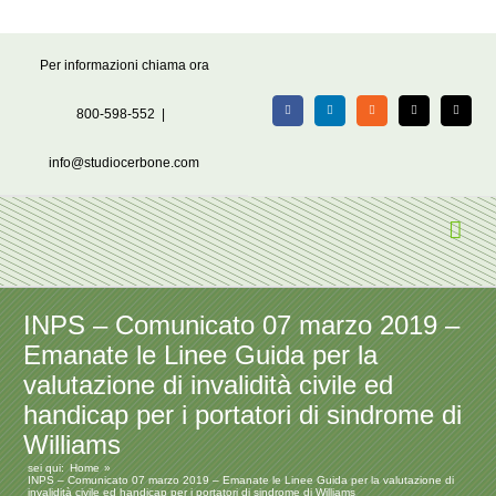
Salta
Per informazioni chiama ora
al
contenuto
800-598-552
|
Facebook
LinkedIn
Rss
X
Email
info@studiocerbone.com
INPS – Comunicato 07 marzo 2019 –
Emanate le Linee Guida per la
valutazione di invalidità civile ed
handicap per i portatori di sindrome di
Williams
sei qui:
Home
INPS – Comunicato 07 marzo 2019 – Emanate le Linee Guida per la valutazione di
invalidità civile ed handicap per i portatori di sindrome di Williams