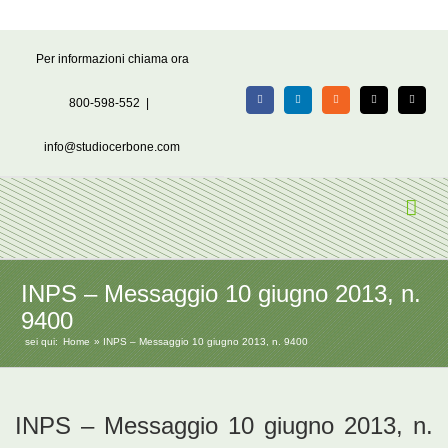
Salta
Per informazioni chiama ora
al
contenuto
800-598-552
|
Facebook
LinkedIn
Rss
X
Email
info@studiocerbone.com
INPS – Messaggio 10 giugno 2013, n.
9400
sei qui:
Home
INPS – Messaggio 10 giugno 2013, n. 9400
INPS – Messaggio 10 giugno 2013, n.