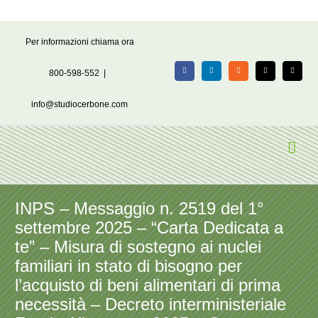
Salta
Per informazioni chiama ora
al
contenuto
800-598-552
|
Facebook
LinkedIn
Rss
X
Email
info@studiocerbone.com
INPS – Messaggio n. 2519 del 1°
settembre 2025 – “Carta Dedicata a
te” – Misura di sostegno ai nuclei
familiari in stato di bisogno per
l’acquisto di beni alimentari di prima
necessità – Decreto interministeriale