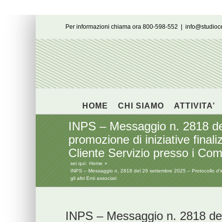
Salta
Per informazioni chiama ora 800-598-552
|
info@studio
al
contenuto
HOME
CHI SIAMO
ATTIVITA’
INPS – Messaggio n. 2818 del 
promozione di iniziative fina
Cliente Servizio presso i Comun
sei qui:
Home
INPS – Messaggio n. 2818 del 26 settembre 2025 – Protocollo d’inte
gli altri Enti associati
INPS – Messaggio n. 2818 de