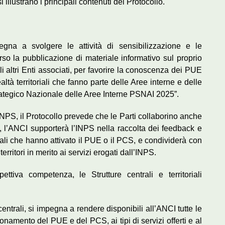
llustrano i principali contenuti del Protocollo.
egna a svolgere le attività di sensibilizzazione e le
o la pubblicazione di materiale informativo sul proprio
li altri Enti associati, per favorire la conoscenza dei PUE
ltà territoriali che fanno parte delle Aree interne e delle
rategico Nazionale delle Aree Interne PSNAI 2025”.
l’INPS, il Protocollo prevede che le Parti collaborino anche
ine, l’ANCI supporterà l’INPS nella raccolta dei feedback e
nali che hanno attivato il PUE o il PCS, e condividerà con
 territori in merito ai servizi erogati dall’INPS.
ttiva competenza, le Strutture centrali e territoriali
 centrali, si impegna a rendere disponibili all’ANCI tutte le
ionamento del PUE e del PCS, ai tipi di servizi offerti e al