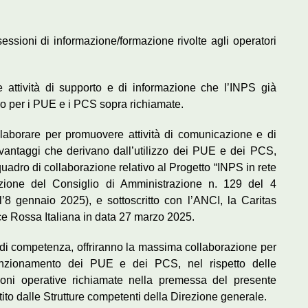
 sessioni di informazione/formazione rivolte agli operatori
e attività di supporto e di informazione che l’INPS già
ro per i PUE e i PCS sopra richiamate.
laborare per promuovere attività di comunicazione e di
i vantaggi che derivano dall’utilizzo dei PUE e dei PCS,
quadro di collaborazione relativo al Progetto “INPS in rete
razione del Consiglio di Amministrazione n. 129 del 4
’8 gennaio 2025), e sottoscritto con l’ANCI, la Caritas
oce Rossa Italiana in data 27 marzo 2025.
to di competenza, offriranno la massima collaborazione per
l funzionamento dei PUE e dei PCS, nel rispetto delle
zioni operative richiamate nella premessa del presente
ito dalle Strutture competenti della Direzione generale.