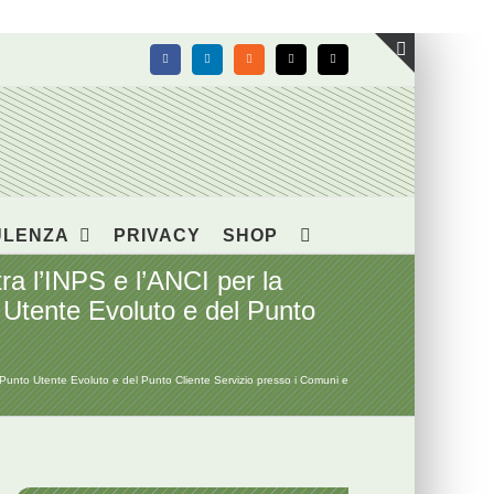
Facebook
LinkedIn
Rss
X
Email
Toggle
area
barra
scorrevol
ULENZA
PRIVACY
SHOP
a l’INPS e l’ANCI per la
o Utente Evoluto e del Punto
l Punto Utente Evoluto e del Punto Cliente Servizio presso i Comuni e