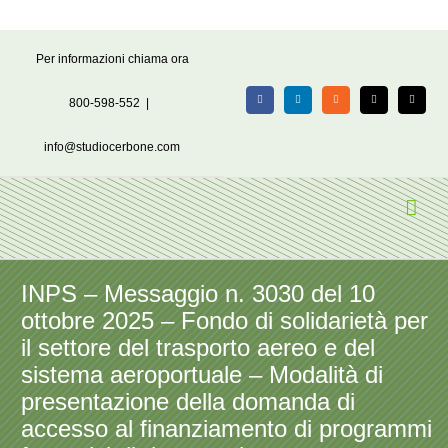
Salta
Per informazioni chiama ora
al
contenuto
800-598-552
|
Facebook
LinkedIn
Rss
X
Email
info@studiocerbone.com
INPS – Messaggio n. 3030 del 10
ottobre 2025 – Fondo di solidarietà per
il settore del trasporto aereo e del
sistema aeroportuale – Modalità di
presentazione della domanda di
accesso al finanziamento di programmi