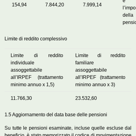
e
154,94
7.844,20
7.999,14
l’impo
della
pensi
Limite di reddito complessivo
Limite di reddito
Limite di reddito
individuale
familiare
assoggettabile
assoggettabile
all’IRPEF (trattamento
all’IRPEF (trattamento
minimo annuo x 1,5)
minimo annuo x 3)
11.766,30
23.532,60
1.5 Aggiornamento del data base delle pensioni
Su tutte le pensioni esaminate, incluse quelle escluse dal
beneficio, è stato memorizzato il codice di movimentazione