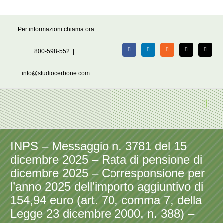
Salta
Per informazioni chiama ora
al
contenuto
800-598-552
|
Facebook
LinkedIn
Rss
X
Email
info@studiocerbone.com
INPS – Messaggio n. 3781 del 15
dicembre 2025 – Rata di pensione di
dicembre 2025 – Corresponsione per
l’anno 2025 dell’importo aggiuntivo di
154,94 euro (art. 70, comma 7, della
Legge 23 dicembre 2000, n. 388) –