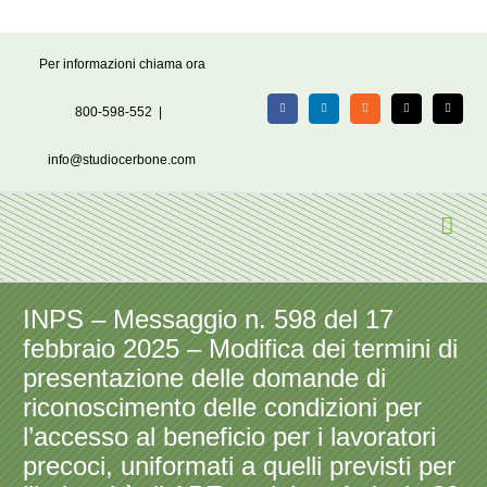
Salta
Per informazioni chiama ora
al
contenuto
800-598-552
|
Facebook
LinkedIn
Rss
X
Email
info@studiocerbone.com
INPS – Messaggio n. 598 del 17
febbraio 2025 – Modifica dei termini di
presentazione delle domande di
riconoscimento delle condizioni per
l’accesso al beneficio per i lavoratori
precoci, uniformati a quelli previsti per