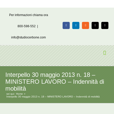
Salta
Per informazioni chiama ora
al
contenuto
800-598-552
|
Facebook
LinkedIn
Rss
X
Email
info@studiocerbone.com
Interpello 30 maggio 2013 n. 18 –
MINISTERO LAVORO – Indennità di
mobilità
sei qui:
Home
Interpello 30 maggio 2013 n. 18 – MINISTERO LAVORO – Indennità di mobilità