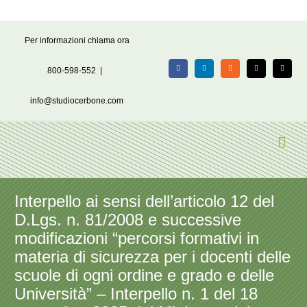
Salta
Per informazioni chiama ora
al
contenuto
800-598-552
|
Facebook
LinkedIn
Rss
X
Email
info@studiocerbone.com
Interpello ai sensi dell’articolo 12 del
D.Lgs. n. 81/2008 e successive
modificazioni “percorsi formativi in
materia di sicurezza per i docenti delle
scuole di ogni ordine e grado e delle
Università” – Interpello n. 1 del 18