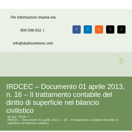
Salta
Per informazioni chiama ora
al
contenuto
800-598-552
|
Facebook
LinkedIn
Rss
X
Email
info@studiocerbone.com
IRDCEC – Documento 01 aprile 2013,
n. 16 – Il trattamento contabile del
diritto di superficie nel bilancio
civilistico
sei qui:
Home
IRDCEC – Documento 01 aprile 2013, n. 16 – Il trattamento contabile del diritto di
superficie nel bilancio civilistico