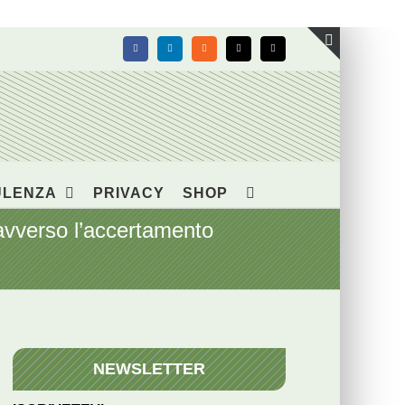
Facebook
LinkedIn
Rss
X
Email
Toggle
area
barra
scorrevol
ULENZA
PRIVACY
SHOP
 avverso l’accertamento
NEWSLETTER