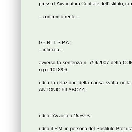
presso l’Avvocatura Centrale dell’Istituto, ra
– controricorrente –
GE.RI.T. S.P.A.;
– intimata –
avverso la sentenza n. 754/2007 della CO
r.g.n. 1018/06;
udita la relazione della causa svolta nell
ANTONIO FILABOZZI;
udito l’Avvocato
Omissis
;
udito il P.M. in persona del Sostituto Proc