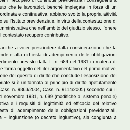
er il recupero di contributi previdenziali conseguenti a
nuto che le lavoratrici, benché impiegate in forza di un
oordinata e continuativa, abbiano svolto la propria attività
ull’Istituto previdenziale, in virtù della contestazione di
amministrativa che nell’ambito del giudizio stesso, l’onere
a il contestato recupero contributivo.
– anche a voler prescindere dalla considerazione che la
tendere alla richiesta di adempimento delle obbligazioni
rocedimento previsto dalla L. n. 689 del 1981 in materia di
he forma oggetto dell’iter argomentativo del primo motivo,
one del quesito di diritto che conclude l’esposizione del
riale si è uniformata al principio di diritto ripetutamente
ass. n. 9863/2004, Cass. n. 9114/2005) secondo cui il
 24 novembre 1981, n. 689 (modifiche al sistema penale)
iva e i requisiti di legittimità ed efficacia del relativo
esta di adempimento delle obbligazioni previdenziali,
a – ingiunzione (o decreto ingiuntivo), sia congiunta a