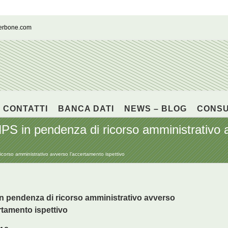
cerbone.com
CONTATTI
BANCA DATI
NEWS – BLOG
CONS
 INPS in pendenza di ricorso amministrativo
ricorso amministrativo avverso l’accertamento ispettivo
 in pendenza di ricorso amministrativo avverso
rtamento ispettivo