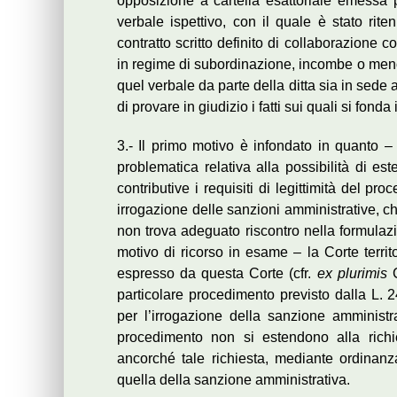
opposizione a cartella esattoriale emessa p
verbale ispettivo, con il quale è stato rite
contratto scritto definito di collaborazione c
in regime di subordinazione, incombe o meno s
quel verbale da parte della ditta sia in sede 
di provare in giudizio i fatti sui quali si fond
3.- Il primo motivo è infondato in quanto 
problematica relativa alla possibilità di es
contributive i requisiti di legittimità del p
irrogazione delle sanzioni amministrative, c
non trova adeguato riscontro nella formulazi
motivo di ricorso in esame – la Corte territo
espresso da questa Corte (cfr.
ex plurimis
C
particolare procedimento previsto dalla L.
per l’irrogazione della sanzione amministrat
procedimento non si estendono alla richi
ancorché tale richiesta, mediante ordinanz
quella della sanzione amministrativa.