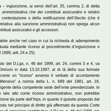
za – ingiunzione, ai sensi dell’art. 35, comma 2, di detta
mministrativa che dei contributi assicurativi e relativi
 contestazione o della notificazione dell’illecito (che è
 relativa alla sanzione amministrativa) non spiega alcun
tributi assicurativi e gli accessori.
abile anche nel caso in cui la richiesta di adempimento
ettuata mediante ricorso al procedimento d’ingiunzione o
 1999, artt. 24 e 25).
osto del D.Lgs. n. 46 del 1999, art. 24, commi 3 e 4, va
Omissis
in data 13.10.1997, al di là della sua formale
 come un “ricorso” avverso il verbale di accertamento
 difensivo” a norma della L. n. 689 del 1981, art. 18,
irigente della competente sede dell’ente previdenziale. In
e tale atto come ricorso amministrativo, non potrebbe
ione da parte dell’Inps, in quanto il quesito proposto dal
osta nel principio di diritto già affermato da questa Corte