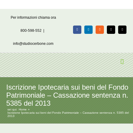
Salta
Per informazioni chiama ora
al
contenuto
800-598-552
|
Facebook
LinkedIn
Rss
X
Email
info@studiocerbone.com
Iscrizione Ipotecaria sui beni del Fondo
Patrimoniale – Cassazione sentenza n.
5385 del 2013
sei qui:
Home
Iscrizione Ipotecaria sui beni del Fondo Patrimoniale – Cassazione sentenza n. 5385 del
2013