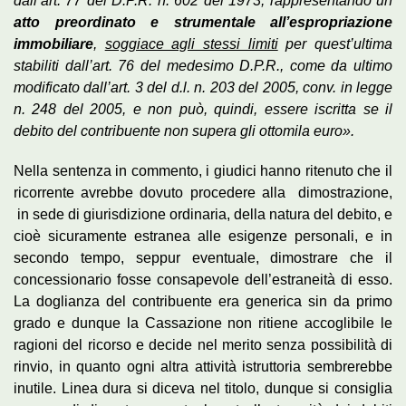
dall’art. 77 del D.P.R. n. 602 del 1973, rappresentando un
atto preordinato e strumentale all’espropriazione
immobiliare
,
soggiace agli stessi limiti
per quest’ultima
stabiliti dall’art. 76 del medesimo D.P.R., come da ultimo
modificato dall’art. 3 del d.l. n. 203 del 2005, conv. in legge
n. 248 del 2005, e non può, quindi, essere iscritta se il
debito del contribuente non supera gli ottomila euro».
Nella sentenza in commento, i giudici hanno ritenuto che il
ricorrente avrebbe dovuto procedere alla dimostrazione,
in sede di giurisdizione ordinaria, della natura del debito, e
cioè sicuramente estranea alle esigenze personali, e in
secondo tempo, seppur eventuale, dimostrare che il
concessionario fosse consapevole dell’estraneità di esso.
La doglianza del contribuente era generica sin da primo
grado e dunque la Cassazione non ritiene accoglibile le
ragioni del ricorso e decide nel merito senza possibilità di
rinvio, in quanto ogni altra attività istruttoria sembrerebbe
inutile. Linea dura si diceva nel titolo, dunque si consiglia