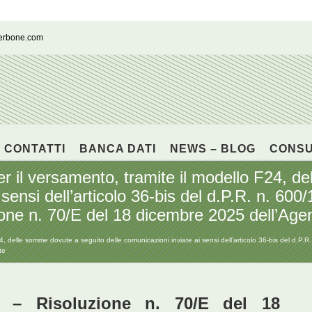
cerbone.com
CONTATTI
BANCA DATI
NEWS – BLOG
CONS
 per il versamento, tramite il modello F24, 
sensi dell’articolo 36-bis del d.P.R. n. 600/
one n. 70/E del 18 dicembre 2025 dell’Agen
F24, delle somme dovute a seguito delle comunicazioni inviate ai sensi dell’articolo 36-bis del d.P.R
te
– Risoluzione n. 70/E del 18