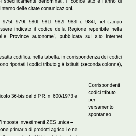
i specificamente denominati, il codice atto e l’anno di
’interno delle citate comunicazioni.
4I, 975I, 979I, 980I, 981I, 982I, 983I e 984I, nel campo
ssere indicato il codice della Regione reperibile nella
le Province autonome”, pubblicata sul sito internet
esatta codifica, nella tabella, in corrispondenza dei codici
no riportati i codici tributo già istituiti (seconda colonna),
Corrispondenti
codici tributo
ticolo 36-bis del d.P.R. n. 600/1973 e
per
versamento
spontaneo
’imposta investimenti ZES unica –
one primaria di prodotti agricoli e nel