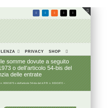
Facebook
LinkedIn
Rss
X
Email
Toggle
area
barra
scorrevol
ULENZA
PRIVACY
SHOP
delle somme dovute a seguito
1973 o dell’articolo 54-bis del
zia delle entrate
. n. 600/1973 o dell’articolo 54-bis del d.P.R. n. 633/1972 –