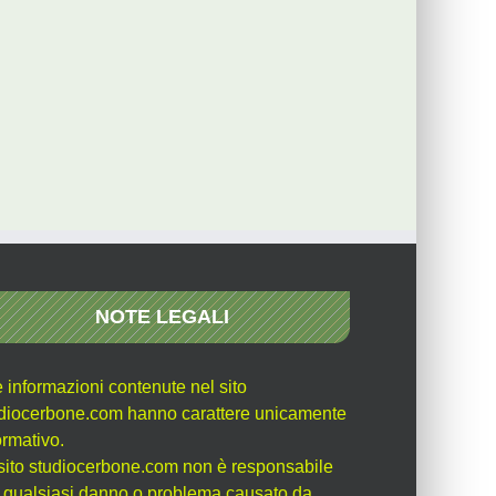
NOTE LEGALI
e informazioni contenute nel sito
diocerbone.com hanno carattere unicamente
ormativo.
l sito studiocerbone.com non è responsabile
 qualsiasi danno o problema causato da