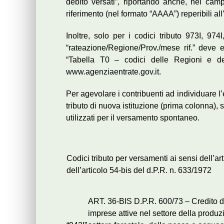
debito versati”, riportando anche, nei camp
riferimento (nel formato “AAAA”) reperibili all
Inoltre, solo per i codici tributo 973I, 97
“rateazione/Regione/Prov./mese rif.” deve e
“Tabella T0 – codici delle Regioni e del
www.agenziaentrate.gov.it.
Per agevolare i contribuenti ad individuare l’
tributo di nuova istituzione (prima colonna), so
utilizzati per il versamento spontaneo.
Codici tributo per versamenti ai sensi dell’ar
dell’articolo 54-bis del d.P.R. n. 633/1972
ART. 36-BIS D.P.R. 600/73 – Credito d
imprese attive nel settore della produzi