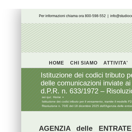
Salta
Per informazioni chiama ora 800-598-552
|
info@studio
al
contenuto
HOME
CHI SIAMO
ATTIVITA’
Istituzione dei codici tributo
delle comunicazioni inviate ai 
d.P.R. n. 633/1972 – Risoluzi
sei qui:
Home
Istituzione dei codici tributo per il versamento, tramite il modello 
Risoluzione n. 70/E del 18 dicembre 2025 dell’Agenzia delle entra
AGENZIA delle ENTRATE 