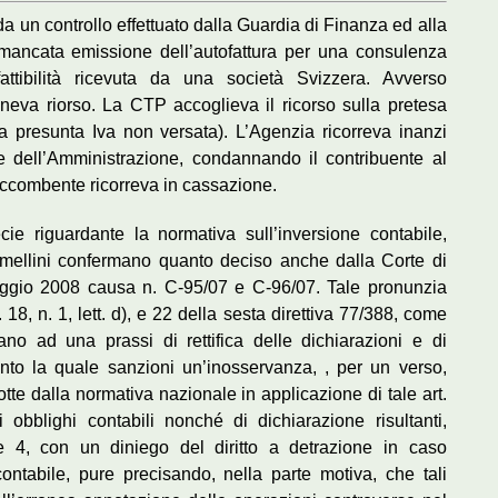
da un controllo effettuato dalla Guardia di Finanza ed alla
 mancata emissione dell’autofattura per una consulenza
 fattibilità ricevuta da una società Svizzera. Avverso
neva riorso. La CTP accoglieva il ricorso sulla pretesa
alla presunta Iva non versata). L’Agenzia ricorreva inanzi
e dell’Amministrazione, condannando il contribuente al
occombente ricorreva in cassazione.
e riguardante la normativa sull’inversione contabile,
rmellini confermano quanto deciso anche dalla Corte di
ggio 2008 causa n. C-95/07 e C-96/07. Tale pronunzia
 18, n. 1, lett. d), e 22 della sesta direttiva 77/388, come
ano ad una prassi di rettifica delle dichiarazioni e di
nto la quale sanzioni un’inosservanza, , per un verso,
dotte dalla normativa nazionale in applicazione di tale art.
i obblighi contabili nonché di dichiarazione risultanti,
 e 4, con un diniego del diritto a detrazione in caso
ontabile, pure precisando, nella parte motiva, che tali