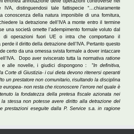
ell’erronea annotazione delle operazioni controverse nel
e IVA, distinguendosi tale fattispecie “…chiaramente
o a conoscenza della natura imponibile di una fornitura,
ichiedere la detrazione dell’IVA a monte entro il termine
 se una società omette l’adempimento formale voluto dal
ne di operazioni fuori UE o intra che comportano il
erde il diritto della detrazione dell’IVA. Pertanto questo
de certo da una omessa svista formale a dover intaccare
dell’IVA. Dopo aver sviscerato tutta la normativa
ratione
 e alle novelle, i giudici dispongono : ”
In definitiva,
a Corte di Giustizia- i cui dieta devono ritenersi operanti
lto un prestatore non comunitario, risultando la disciplina
ne europea- non resta che riconoscere l’errore nel quale è
itenuto la fondatezza della pretesa fiscale azionata nei
 la stessa non potesse avere diritto alla detrazione del
e prestazioni eseguite dalla P. Service s.a. in ragione