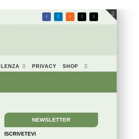
Facebook
LinkedIn
Rss
X
Email
Toggle
area
barra
scorrevol
ULENZA
PRIVACY
SHOP
NEWSLETTER
ISCRIVETEVI