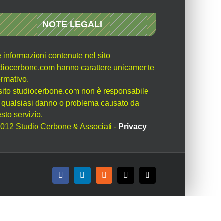
NOTE LEGALI
e informazioni contenute nel sito
diocerbone.com hanno carattere unicamente
ormativo.
l sito studiocerbone.com non è responsabile
 qualsiasi danno o problema causato da
sto servizio.
012 Studio Cerbone & Associati -
Privacy
Facebook
LinkedIn
Rss
X
Email