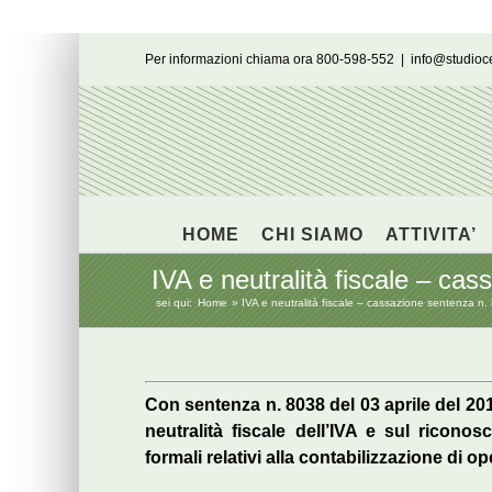
Salta
Per informazioni chiama ora 800-598-552
|
info@studio
al
contenuto
HOME
CHI SIAMO
ATTIVITA’
IVA e neutralità fiscale – ca
sei qui:
Home
IVA e neutralità fiscale – cassazione sentenza n
Con sentenza n. 8038 del 03 aprile del 2
neutralità fiscale dell’IVA e sul ricon
formali relativi alla contabilizzazione di o