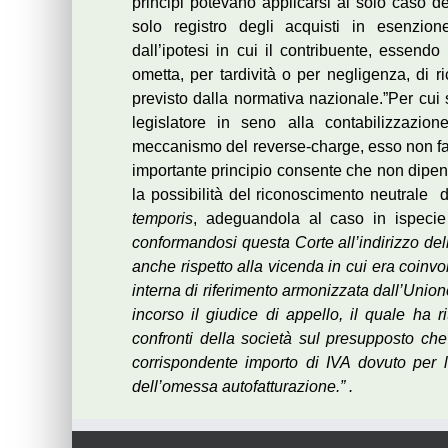
principi potevano applicarsi al solo caso d
solo registro degli acquisti in esenzion
dall’ipotesi in cui il contribuente, essend
ometta, per tardività o per negligenza, di r
previsto dalla normativa nazionale.”Per cui
legislatore in seno alla contabilizzazio
meccanismo del reverse-charge, esso non fa p
importante principio consente che non dipen
la possibilità del riconoscimento neutrale 
temporis
, adeguandola al caso in ispecie
conformandosi questa Corte all’indirizzo dell
anche rispetto alla vicenda in cui era coinvo
interna di riferimento armonizzata dall’Unio
incorso il giudice di appello, il quale ha r
confronti della società sul presupposto che
corrispondente importo di IVA dovuto per l
dell’omessa autofatturazione.” .