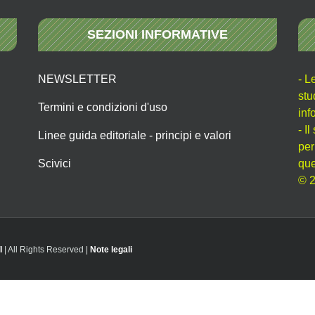
SEZIONI INFORMATIVE
NEWSLETTER
- L
stu
Termini e condizioni d'uso
inf
- I
Linee guida editoriale - principi e valori
per
Scivici
que
© 2
I
| All Rights Reserved |
Note legali