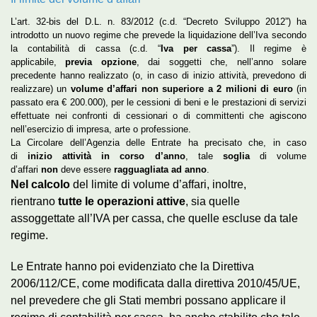
L’art. 32-bis del D.L. n. 83/2012 (c.d. “Decreto Sviluppo 2012”) ha
introdotto un nuovo regime che prevede la liquidazione dell’Iva secondo
la contabilità di cassa (c.d. “
Iva per cassa
”). Il regime è
applicabile,
previa opzione
, dai soggetti che, nell’anno solare
precedente hanno realizzato (o, in caso di inizio attività, prevedono di
realizzare) un
volume d’affari non superiore a 2 milioni di euro
(in
passato era € 200.000), per le cessioni di beni e le prestazioni di servizi
effettuate nei confronti di cessionari o di committenti che agiscono
nell’esercizio di impresa, arte o professione.
La Circolare dell’Agenzia delle Entrate ha precisato che, in caso
di
inizio attività in corso d’anno
, tale
soglia
di volume
d’affari
non
deve essere
ragguagliata ad anno
.
Nel calcolo
del limite di volume d’affari, inoltre,
rientrano
tutte le operazioni attive
, sia quelle
assoggettate all’IVA per cassa, che quelle escluse da tale
regime.
Le Entrate hanno poi evidenziato che la Direttiva
2006/112/CE, come modificata dalla direttiva 2010/45/UE,
nel prevedere che gli Stati membri possano applicare il