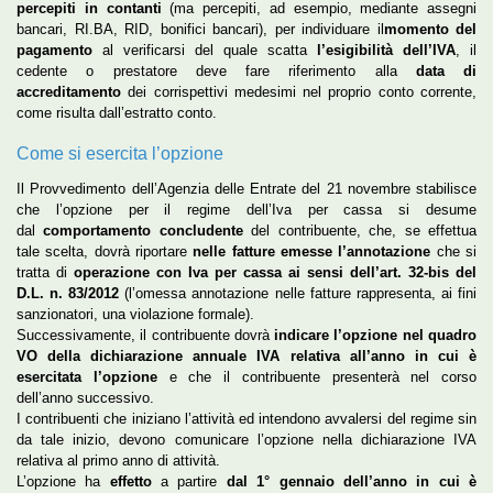
percepiti in contanti
(ma percepiti, ad esempio, mediante assegni
bancari, RI.BA, RID, bonifici bancari), per individuare il
momento del
pagamento
al verificarsi del quale scatta
l’esigibilità dell’IVA
, il
cedente o prestatore deve fare riferimento alla
data di
accreditamento
dei corrispettivi medesimi nel proprio conto corrente,
come risulta dall’estratto conto.
Come si esercita l’opzione
Il Provvedimento dell’Agenzia delle Entrate del 21 novembre stabilisce
che l’opzione per il regime dell’Iva per cassa si desume
dal
comportamento concludente
del contribuente, che, se effettua
tale scelta, dovrà riportare
nelle fatture emesse l’annotazione
che si
tratta di
operazione con Iva per cassa ai sensi dell’art. 32-bis del
D.L. n. 83/2012
(l’omessa annotazione nelle fatture rappresenta, ai fini
sanzionatori, una violazione formale).
Successivamente, il contribuente dovrà
indicare l’opzione nel quadro
VO della dichiarazione annuale IVA relativa all’anno in cui è
esercitata l’opzione
e che il contribuente presenterà nel corso
dell’anno successivo.
I contribuenti che iniziano l’attività ed intendono avvalersi del regime sin
da tale inizio, devono comunicare l’opzione nella dichiarazione IVA
relativa al primo anno di attività.
L’opzione ha
effetto
a partire
dal 1° gennaio dell’anno in cui è