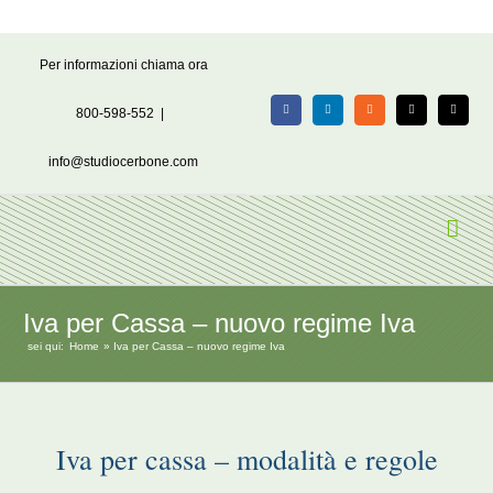
Salta
Per informazioni chiama ora
al
contenuto
800-598-552
|
Facebook
LinkedIn
Rss
X
Email
info@studiocerbone.com
Iva per Cassa – nuovo regime Iva
sei qui:
Home
Iva per Cassa – nuovo regime Iva
Iva per cassa – modalità e regole