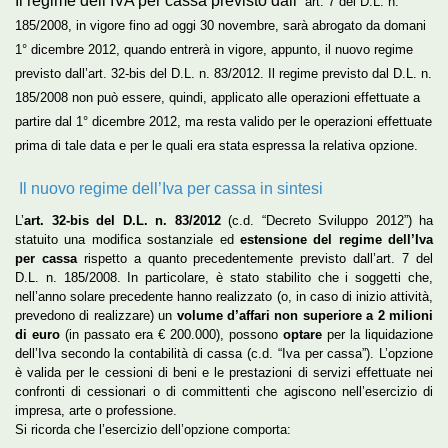
Il regime dell’IVA per cassa previsto dall’
art. 7 del D.L. n.
185/2008, in vigore fino ad oggi 30 novembre
, sarà
abrogato da domani
1° dicembre 2012,
quando entrerà in vigore, appunto, il nuovo regime
previsto dall’art. 32-bis del D.L. n. 83/2012. Il regime previsto dal D.L. n.
185/2008 non può essere, quindi, applicato alle operazioni effettuate a
partire dal 1° dicembre 2012, ma
resta valido per le operazioni effettuate
prima di tale data e per le quali era stata espressa la relativa opzione
.
Il nuovo regime dell’Iva per cassa in sintesi
L’
art. 32-bis del D.L. n. 83/2012
(c.d. “Decreto Sviluppo 2012”) ha
statuito una modifica sostanziale ed
estensione del regime dell’Iva
per cassa
rispetto a quanto precedentemente previsto dall’art. 7 del
D.L. n. 185/2008. In particolare, è stato stabilito che i soggetti che,
nell’anno solare precedente hanno realizzato (o, in caso di inizio attività,
prevedono di realizzare) un
volume d’affari non superiore a 2 milioni
di euro
(in passato era € 200.000), possono
optare
per la liquidazione
dell’Iva secondo la contabilità di cassa (c.d. “Iva per cassa”). L’opzione
è valida per le cessioni di beni e le prestazioni di servizi effettuate nei
confronti di cessionari o di committenti che agiscono nell’esercizio di
impresa, arte o professione.
Si ricorda che l’esercizio dell’opzione comporta: