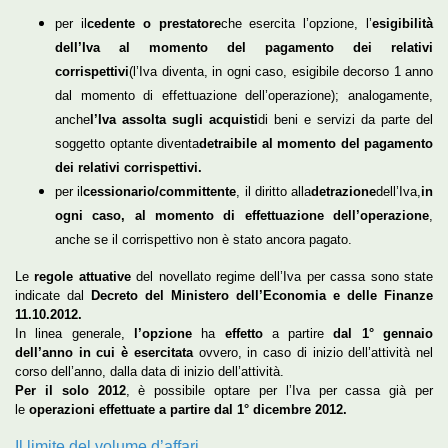
per il
cedente o prestatore
che esercita l’opzione, l’
esigibilità
dell’Iva al momento del pagamento dei relativi
corrispettivi
(l’Iva diventa, in ogni caso, esigibile decorso 1 anno
dal momento di effettuazione dell’operazione); analogamente,
anche
l’Iva assolta sugli acquisti
di beni e servizi da parte del
soggetto optante diventa
detraibile al momento del pagamento
dei relativi corrispettivi.
per il
cessionario/committente
, il diritto alla
detrazione
dell’Iva,
in
ogni caso, al momento di effettuazione dell’operazione
,
anche se il corrispettivo non è stato ancora pagato.
Le
regole attuative
del novellato regime dell’Iva per cassa sono state
indicate dal
Decreto del Ministero dell’Economia e delle Finanze
11.10.2012.
In linea generale,
l’opzione
ha
effetto
a partire
dal 1° gennaio
dell’anno in cui è esercitata
ovvero, in caso di inizio dell’attività nel
corso dell’anno, dalla data di inizio dell’attività.
Per il solo 2012
, è possibile optare per l’Iva per cassa già per
le
operazioni effettuate a partire dal 1° dicembre 2012.
Il limite del volume d’affari