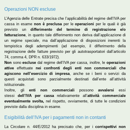
Operazioni NON escluse
L’Agenzia delle Entrate precisa che l’applicabilità del regime dell’IVA per
cassa in esame
non è preclusa
per le
operazioni
per le quali è già
previsto un
differimento del termine di registrazione e/o
fatturazione
, in quanto tale differimento non deriva dall’applicazione di
un regime speciale, ma dall’applicazione di disposizioni inerenti la
tempistica degli adempimenti (ad esempio, il differimento della
registrazione delle fatture previsto per gli autotrasportatori dall’articolo
74, comma 4, DPR n. 633/1972).
Non
sono
escluse
dal regime dell’IVA per cassa, inoltre, le
operazioni
attive
effettuate
nei confronti degli enti non commerciali che
agiscono nell’esercizio di impresa
, anche se i beni o servizi da
questi acquistati sono parzialmente destinati dall’ente all’attività
istituzionale.
Inoltre, gli
enti non commerciali
possono
avvalersi
essi
stessi
dell’IVA per cassa
relativamente all’
attività commerciale
eventualmente svolta,
nel rispetto, ovviamente, di tutte le condizioni
previste dalla disciplina in esame.
Esigibilità dell’IVA per i pagamenti non in contanti
La Circolare n. 44/E/2012 ha precisato che, per i
corrispettivi non