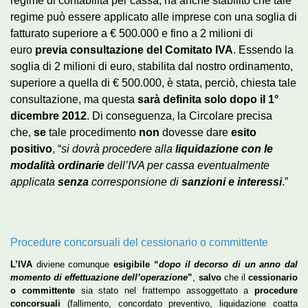
regime di contabilità per cassa, ha anche stabilito che tale
regime può essere applicato alle imprese con una soglia di
fatturato superiore a € 500.000 e fino a 2 milioni di
euro
previa consultazione del Comitato IVA
. Essendo la
soglia di 2 milioni di euro, stabilita dal nostro ordinamento,
superiore a quella di € 500.000, è stata, perciò, chiesta tale
consultazione, ma questa
sarà definita solo dopo il 1°
dicembre 2012
. Di conseguenza, la Circolare precisa
che,
se
tale procedimento
non
dovesse dare
esito
positivo
, “
si dovrà procedere alla
liquidazione con le
modalità ordinarie
dell’IVA per cassa eventualmente
applicata
senza
corresponsione di
sanzioni e interessi
.”
Procedure concorsuali del cessionario o committente
L’IVA
diviene comunque
esigibile “
dopo il decorso di un anno dal
momento di effettuazione dell’operazione
”
,
salvo
che il
cessionario
o committente
sia stato nel frattempo assoggettato a
procedure
concorsuali
(fallimento, concordato preventivo, liquidazione coatta