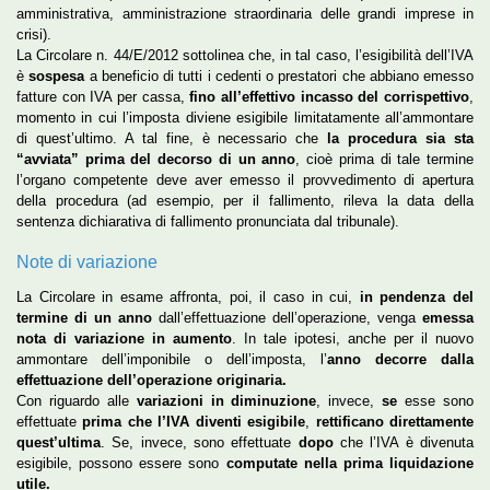
amministrativa, amministrazione straordinaria delle grandi imprese in
crisi).
La Circolare n. 44/E/2012 sottolinea che, in tal caso, l’esigibilità dell’IVA
è
sospesa
a beneficio di tutti i cedenti o prestatori che abbiano emesso
fatture con IVA per cassa,
fino all’effettivo incasso del corrispettivo
,
momento in cui l’imposta diviene esigibile limitatamente all’ammontare
di quest’ultimo. A tal fine, è necessario che
la procedura sia sta
“avviata” prima del decorso di un anno
, cioè prima di tale termine
l’organo competente deve aver emesso il provvedimento di apertura
della procedura (ad esempio, per il fallimento, rileva la data della
sentenza dichiarativa di fallimento pronunciata dal tribunale).
Note di variazione
La Circolare in esame affronta, poi, il caso in cui,
in pendenza del
termine di un anno
dall’effettuazione dell’operazione, venga
emessa
nota di variazione in aumento
. In tale ipotesi, anche per il nuovo
ammontare dell’imponibile o dell’imposta, l’
anno decorre dalla
effettuazione dell’operazione originaria.
Con riguardo alle
variazioni in diminuzione
, invece,
se
esse sono
effettuate
prima che l’IVA diventi esigibile
,
rettificano direttamente
quest’ultima
. Se, invece, sono effettuate
dopo
che l’IVA è divenuta
esigibile, possono essere sono
computate nella prima liquidazione
utile.