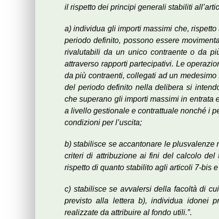
il rispetto dei principi generali stabiliti all’arti
a) individua gli importi massimi che, rispett
periodo definito, possono essere movimentati
rivalutabili da un unico contraente o da p
attraverso rapporti partecipativi. Le operazio
da più contraenti, collegati ad un medesimo s
del periodo definito nella delibera si inten
che superano gli importi massimi in entrata e 
a livello gestionale e contrattuale nonché i
condizioni per l’uscita;
b) stabilisce se accantonare le plusvalenze net
criteri di attribuzione ai fini del calcolo 
rispetto di quanto stabilito agli articoli 7-bis e
c) stabilisce se avvalersi della facoltà di cu
previsto alla lettera b), individua idonei 
realizzate da attribuire al fondo utili.”
.