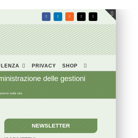
Facebook
LinkedIn
Rss
X
Email
Toggle
area
barra
scorrevol
ULENZA
PRIVACY
SHOP
inistrazione delle gestioni
zione sulla vita
NEWSLETTER