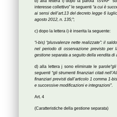
b) alla lettera f) dopo la parola “ISVAP” so
interesse collettivo” le seguenti
“a cui è succ
ai sensi dell’art.13 del decreto legge 6 lugli
agosto 2012, n. 135;”
;
c) dopo la lettera i) è inserita la seguente:
“i-bis) “plusvalenze nette realizzate”: il sal
nel periodo di osservazione previsto per 
gestione separata a seguito della vendita di a
d) alla lettera j sono eliminate le parole
“gl
seguenti “gli strumenti finanziari citati nell’
finanziari previsti dall’articolo 1 comma 1-bis
e successive modificazioni e integrazioni”
.
Art. 4
(Caratteristiche della gestione separata)