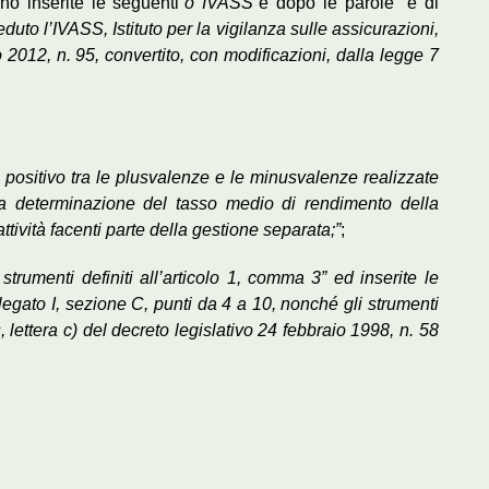
no inserite le seguenti
“o IVASS”
e dopo le parole “e di
eduto l’IVASS, Istituto per la vigilanza sulle assicurazioni,
o 2012, n. 95, convertito, con modificazioni, dalla legge 7
do positivo tra le plusvalenze e le minusvalenze realizzate
la determinazione del tasso medio di rendimento della
ttività facenti parte della gestione separata;”
;
i strumenti definiti all’articolo 1, comma 3” ed inserite le
Allegato I, sezione C, punti da 4 a 10, nonché gli strumenti
, lettera c) del decreto legislativo 24 febbraio 1998, n. 58