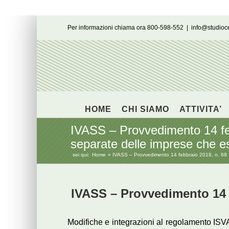
Salta
Per informazioni chiama ora 800-598-552
|
info@studio
al
contenuto
HOME
CHI SIAMO
ATTIVITA’
IVASS – Provvedimento 14 febb
separate delle imprese che ese
sei qui:
Home
IVASS – Provvedimento 14 febbraio 2018, n. 68 – l
IVASS – Provvedimento 14 f
Modifiche e integrazioni al regolamento ISV