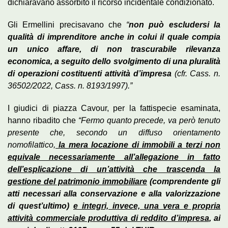
dichiaravano assorbito il ricorso incidentale condizionato.
Gli Ermellini precisavano che
“
non può escludersi la
qualità di imprenditore anche in colui il quale compia
un unico affare, di non trascurabile rilevanza
economica, a seguito dello svolgimento di una pluralità
di operazioni costituenti attività d’impresa
(cfr. Cass. n.
36502/2022, Cass. n. 8193/1997).”
I giudici di piazza Cavour, per la fattispecie esaminata,
hanno ribadito che
“Fermo quanto precede, va però tenuto
presente che, secondo un diffuso orientamento
nomofilattico,
la mera locazione di immobili a terzi non
equivale necessariamente all’allegazione in fatto
dell’esplicazione di un’attività che trascenda la
gestione del patrimonio immobiliare
(comprendente gli
atti necessari alla conservazione e alla valorizzazione
di quest’ultimo)
e integri, invece, una vera e propria
attività commerciale produttiva di reddito d’impresa
, ai