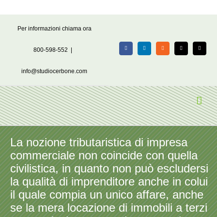
Salta
Per informazioni chiama ora
al
contenuto
800-598-552
|
Facebook
LinkedIn
Rss
X
Email
info@studiocerbone.com
La nozione tributaristica di impresa
commerciale non coincide con quella
civilistica, in quanto non può escludersi
la qualità di imprenditore anche in colui
il quale compia un unico affare, anche
se la mera locazione di immobili a terzi