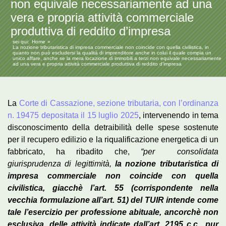
non equivale necessariamente ad una
vera e propria attività commerciale
produttiva di reddito d’impresa
sei qui:
Home
La nozione tributaristica di impresa commerciale non coincide con quella civilistica, in
quanto non può escludersi la qualità di imprenditore anche in colui il quale compia un
unico affare, anche se la mera locazione di immobili a terzi non equivale necessariamente
ad una vera e propria attività commerciale produttiva di reddito d’impresa
La
Corte di Cassazione, sezione tributaria, con l’ordinanza
n. 19475 depositata il 15 luglio 2025
, intervenendo in tema
disconoscimento della detraibilità delle spese sostenute
per il recupero edilizio e la riqualificazione energetica di un
fabbricato, ha ribadito che,
“per consolidata
giurisprudenza di legittimità,
la nozione tributaristica di
impresa commerciale non coincide con quella
civilistica, giacchè l’art. 55 (corrispondente nella
vecchia formulazione all’art. 51) del TUIR intende come
tale l’esercizio per professione abituale, ancorchè non
esclusiva, delle attività indicate dall’art. 2195 c.c., pur