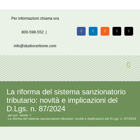
Salta
Per informazioni chiama ora
al
contenuto
800-598-552
|
Facebook
LinkedIn
Rss
X
Email
info@studiocerbone.com
La riforma del sistema sanzionatorio
tributario: novità e implicazioni del
D.Lgs. n. 87/2024
sei qui:
Home
La riforma del sistema sanzionatorio tributario: novità e implicazioni del D.Lgs. n. 87/2024