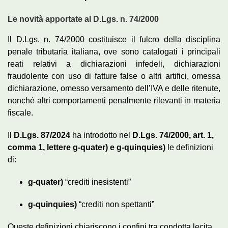
Le novità apportate al D.Lgs. n. 74/2000
Il D.Lgs. n. 74/2000 costituisce il fulcro della disciplina
penale tributaria italiana, ove sono catalogati i principali
reati relativi a dichiarazioni infedeli, dichiarazioni
fraudolente con uso di fatture false o altri artifici, omessa
dichiarazione, omesso versamento dell’IVA e delle ritenute,
nonché altri comportamenti penalmente rilevanti in materia
fiscale.
Il
D.Lgs. 87/2024
ha introdotto nel
D.Lgs. 74/2000, art. 1,
comma 1, lettere g‑quater) e g‑quinquies)
le definizioni
di:
g‑quater)
“crediti inesistenti”
g‑quinquies)
“crediti non spettanti”
Queste definizioni chiariscono i confini tra condotta lecita,