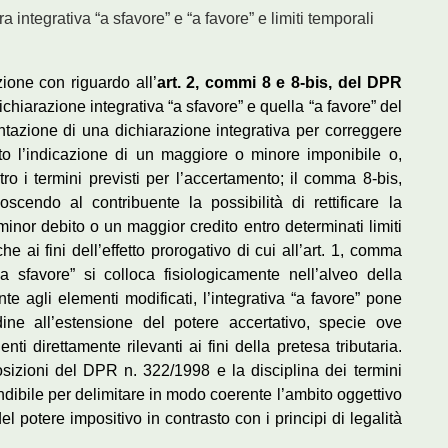
a integrativa “a sfavore” e “a favore” e limiti temporali
zione con riguardo all’
art. 2, commi 8 e 8-bis, del
DPR
ichiarazione integrativa “a sfavore” e quella “a favore” del
tazione di una dichiarazione integrativa per correggere
to l’indicazione di un maggiore o minore imponibile o,
o i termini previsti per l’accertamento; il comma 8-bis,
oscendo al contribuente la possibilità di rettificare la
minor debito o un maggior credito entro determinati limiti
e ai fini dell’effetto prorogativo di cui all’art. 1, comma
a sfavore” si colloca fisiologicamente nell’alveo della
nte agli elementi modificati, l’integrativa “a favore” pone
rdine all’estensione del potere accertativo, specie ove
ti direttamente rilevanti ai fini della pretesa tributaria.
sizioni del DPR n. 322/1998 e la disciplina dei termini
dibile per delimitare in modo coerente l’ambito oggettivo
l potere impositivo in contrasto con i principi di legalità