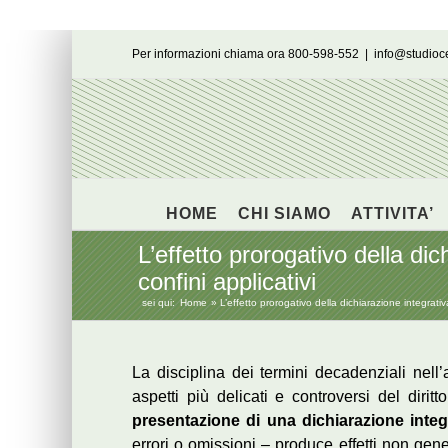
Salta
Per informazioni chiama ora 800-598-552
|
info@studio
al
contenuto
HOME
CHI SIAMO
ATTIVITA’
L’effetto prorogativo della dich
confini applicativi
sei qui:
Home
L’effetto prorogativo della dichiarazione integrativa 
La disciplina dei termini decadenziali nell
aspetti più delicati e controversi del diritt
presentazione di una dichiarazione integ
errori o omissioni – produce effetti non gene