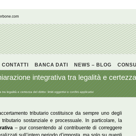
cerbone.com
CONTATTI
BANCA DATI
NEWS – BLOG
CONS
iarazione integrativa tra legalità e certezza d
tra legalità e certezza del diritto: limiti oggettivi e confini applicativi
’accertamento tributario costituisce da sempre uno degli
o tributario sostanziale e processuale. In particolare, la
rativa
– pur consentendo al contribuente di correggere
ralizzati sull’intero periodo d’imposta, ma solo su quegli