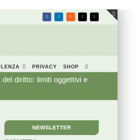
Facebook
LinkedIn
Rss
X
Email
Toggle
area
barra
scorrevol
ULENZA
PRIVACY
SHOP
el diritto: limiti oggettivi e
NEWSLETTER