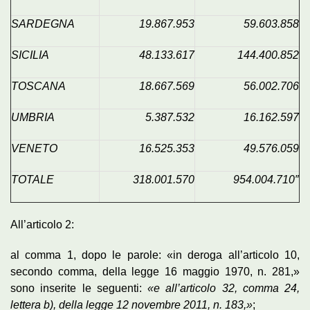
SARDEGNA
19.867.953
59.603.858
SICILIA
48.133.617
144.400.852
TOSCANA
18.667.569
56.002.706
UMBRIA
5.387.532
16.162.597
VENETO
16.525.353
49.576.059
TOTALE
318.001.570
954.004.710″
All’articolo 2:
al comma 1, dopo le parole: «in deroga all’articolo 10,
secondo comma, della legge 16 maggio 1970, n. 281,»
sono inserite le seguenti:
«e all’articolo 32, comma 24,
lettera b), della legge 12 novembre 2011, n. 183,»
;