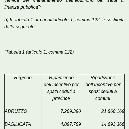
verifica del mantenimento dell’equilibrio dei saldi di
finanza pubblica”;
b) la tabella 1 di cui all’articolo 1, comma 122, è sostituita
dalla seguente:
“Tabella 1 (articolo 1, comma 122)
Regione
Ripartizione
Ripartizione
dell’incentivo per
dell’incentivo per
spazi ceduti a
spazi ceduti a
province
comuni
ABRUZZO
7.289.390
21.868.169
BASILICATA
4.897.789
14.693.366