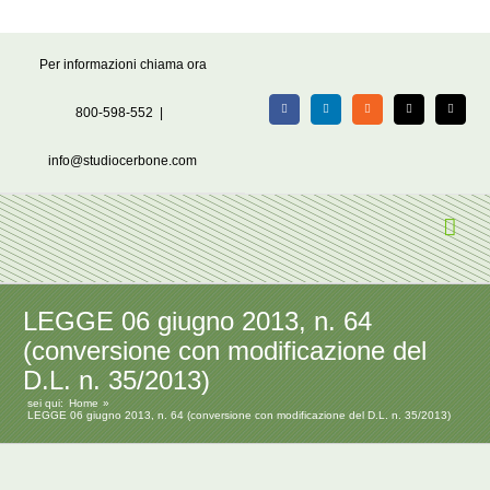
Salta
Per informazioni chiama ora
al
contenuto
800-598-552
|
Facebook
LinkedIn
Rss
X
Email
info@studiocerbone.com
LEGGE 06 giugno 2013, n. 64
(conversione con modificazione del
D.L. n. 35/2013)
sei qui:
Home
LEGGE 06 giugno 2013, n. 64 (conversione con modificazione del D.L. n. 35/2013)