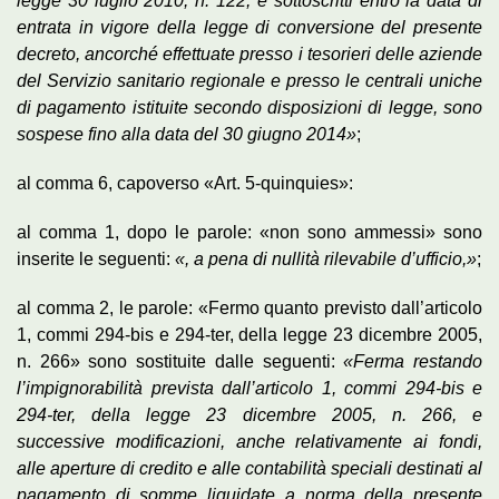
legge 30 luglio 2010, n. 122, e sottoscritti entro la data di
entrata in vigore della legge di conversione del presente
decreto, ancorché effettuate presso i tesorieri delle aziende
del Servizio sanitario regionale e presso le centrali uniche
di pagamento istituite secondo disposizioni di legge, sono
sospese fino alla data del 30 giugno 2014»
;
al comma 6, capoverso «Art. 5-quinquies»:
al comma 1, dopo le parole: «non sono ammessi» sono
inserite le seguenti:
«, a pena di nullità rilevabile d’ufficio,»
;
al comma 2, le parole: «Fermo quanto previsto dall’articolo
1, commi 294-bis e 294-ter, della legge 23 dicembre 2005,
n. 266» sono sostituite dalle seguenti:
«Ferma restando
l’impignorabilità prevista dall’articolo 1, commi 294-bis e
294-ter, della legge 23 dicembre 2005, n. 266, e
successive modificazioni, anche relativamente ai fondi,
alle aperture di credito e alle contabilità speciali destinati al
pagamento di somme liquidate a norma della presente