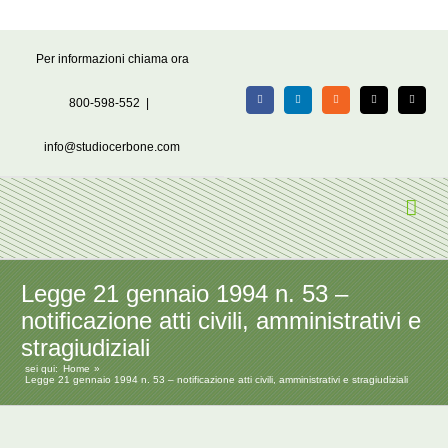
Salta
Per informazioni chiama ora
al
contenuto
800-598-552
|
Facebook
LinkedIn
Rss
X
Email
info@studiocerbone.com
Legge 21 gennaio 1994 n. 53 –
notificazione atti civili, amministrativi e
stragiudiziali
sei qui:
Home
Legge 21 gennaio 1994 n. 53 – notificazione atti civili, amministrativi e stragiudiziali