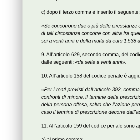
c) dopo il terzo comma è inserito il seguente:
«Se concorrono due o più delle circostanze d
di tali circostanze concorre con altra fra que
sei a venti anni e della multa da euro 1.538 
9. All’articolo 629, secondo comma, del codic
dalle seguenti:
«da sette a venti anni»
.
10. All’articolo 158 del codice penale è aggi
«Per i reati previsti dall’articolo 392, com
confronti di minore, il termine della prescr
della persona offesa, salvo che l’azione pen
caso il termine di prescrizione decorre dall’a
11. All’articolo 159 del codice penale sono a
a) al primo comma: