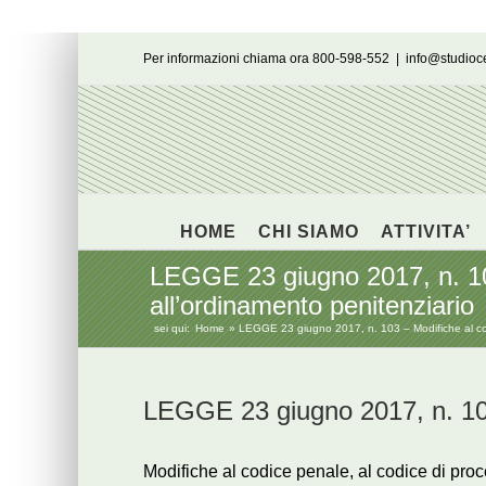
Salta
Per informazioni chiama ora 800-598-552
|
info@studio
al
contenuto
HOME
CHI SIAMO
ATTIVITA’
LEGGE 23 giugno 2017, n. 103
all’ordinamento penitenziario
sei qui:
Home
LEGGE 23 giugno 2017, n. 103 – Modifiche al cod
LEGGE 23 giugno 2017, n. 1
Modifiche al codice penale, al codice di pro