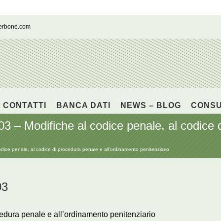
cerbone.com
CONTATTI
BANCA DATI
NEWS – BLOG
CONS
 – Modifiche al codice penale, al codice 
ice penale, al codice di procedura penale e all’ordinamento penitenziario
03
cedura penale e all’ordinamento penitenziario