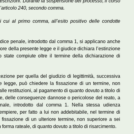
scrizioni. Durante la sospensione del processo, il corso
 l’articolo 240, secondo comma.
di cui al primo comma, all’esito positivo delle condotte
 codice penale, introdotto dal comma 1, si applicano anche
gore della presente legge e il giudice dichiara l’estinzione
 state compiute oltre il termine della dichiarazione di
cezione per quella del giudizio di legittimità, successiva
te legge, può chiedere la fissazione di un termine, non
lle restituzioni, al pagamento di quanto dovuto a titolo di
ile, delle conseguenze dannose o pericolose del reato, a
enale, introdotto dal comma 1. Nella stessa udienza
empiere, per fatto a lui non addebitabile, nel termine di
 fissazione di un ulteriore termine, non superiore a sei
orma rateale, di quanto dovuto a titolo di risarcimento.