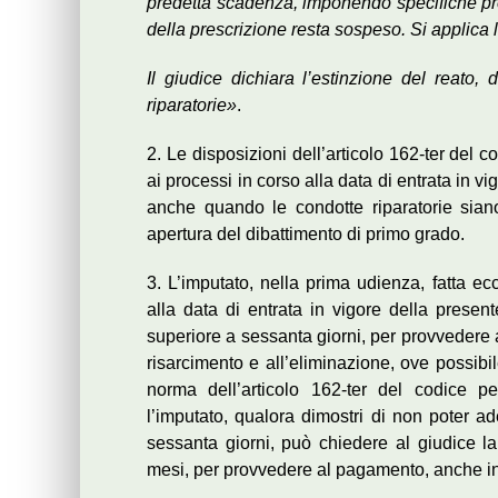
predetta scadenza, imponendo specifiche pre
della prescrizione resta sospeso. Si applica
Il giudice dichiara l’estinzione del reato, 
riparatorie»
.
2. Le disposizioni dell’articolo 162-ter del
ai processi in corso alla data di entrata in vi
anche quando le condotte riparatorie siano
apertura del dibattimento di primo grado.
3. L’imputato, nella prima udienza, fatta ec
alla data di entrata in vigore della presen
superiore a sessanta giorni, per provvedere a
risarcimento e all’eliminazione, ove possib
norma dell’articolo 162-ter del codice p
l’imputato, qualora dimostri di non poter ad
sessanta giorni, può chiedere al giudice la
mesi, per provvedere al pagamento, anche in f