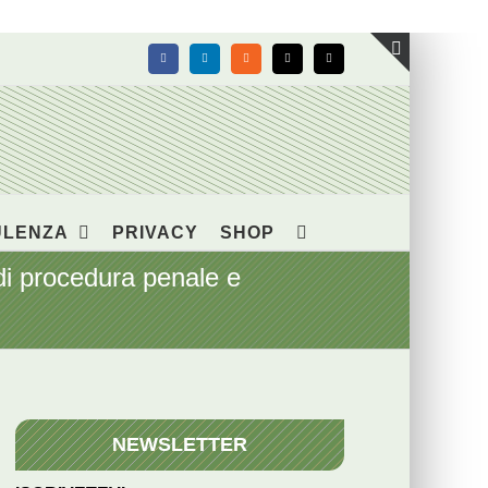
Facebook
LinkedIn
Rss
X
Email
Toggle
area
barra
scorrevol
ULENZA
PRIVACY
SHOP
di procedura penale e
NEWSLETTER