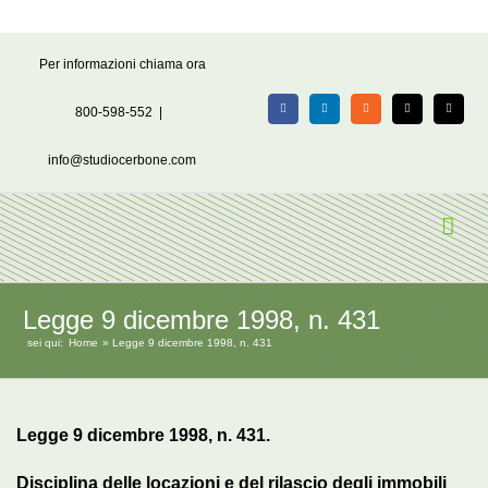
Salta
Per informazioni chiama ora
al
contenuto
800-598-552
|
Facebook
LinkedIn
Rss
X
Email
info@studiocerbone.com
Legge 9 dicembre 1998, n. 431
sei qui:
Home
Legge 9 dicembre 1998, n. 431
Legge 9 dicembre 1998, n. 431.
Disciplina delle locazioni e del rilascio degli immobili