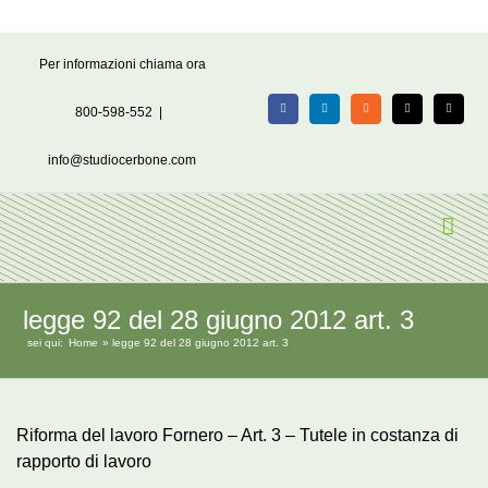
Salta
Per informazioni chiama ora
al
contenuto
800-598-552
|
Facebook
LinkedIn
Rss
X
Email
info@studiocerbone.com
legge 92 del 28 giugno 2012 art. 3
sei qui:
Home
legge 92 del 28 giugno 2012 art. 3
Riforma del lavoro Fornero – Art. 3 – Tutele in costanza di
rapporto di lavoro