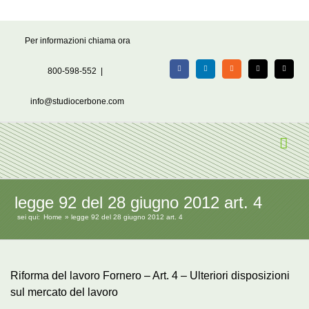
Salta
Per informazioni chiama ora
al
contenuto
800-598-552
|
Facebook
LinkedIn
Rss
X
Email
info@studiocerbone.com
legge 92 del 28 giugno 2012 art. 4
sei qui:
Home
legge 92 del 28 giugno 2012 art. 4
Riforma del lavoro Fornero – Art. 4 – Ulteriori disposizioni
sul mercato del lavoro