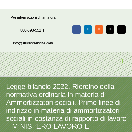
Salta
Per informazioni chiama ora
al
contenuto
800-598-552
|
Facebook
LinkedIn
Rss
X
Email
info@studiocerbone.com
Legge bilancio 2022. Riordino della
normativa ordinaria in materia di
Ammortizzatori sociali. Prime linee di
indirizzo in materia di ammortizzatori
sociali in costanza di rapporto di lavoro
– MINISTERO LAVORO E