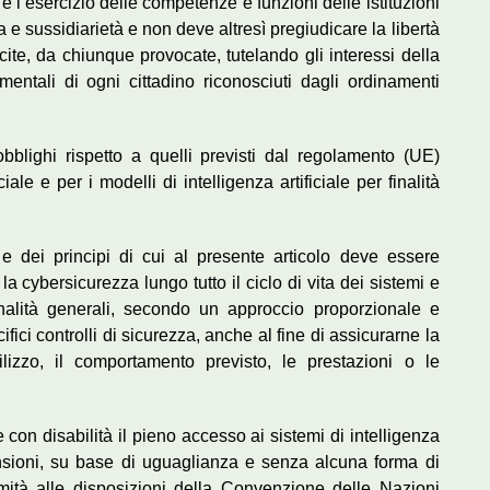
 e l’esercizio delle competenze e funzioni delle istituzioni
ia e sussidiarietà e non deve altresì pregiudicare la libertà
ecite, da chiunque provocate, tutelando gli interessi della
mentali di ogni cittadino riconosciuti dagli ordinamenti
blighi rispetto a quelli previsti dal regolamento (UE)
iale e per i modelli di intelligenza artificiale per finalità
tti e dei principi di cui al presente articolo deve essere
a cybersicurezza lungo tutto il ciclo di vita dei sistemi e
 finalità generali, secondo un approccio proporzionale e
fici controlli di sicurezza, anche al fine di assicurarne la
utilizzo, il comportamento previsto, le prestazioni o le
con disabilità il pieno accesso ai sistemi di intelligenza
stensioni, su base di uguaglianza e senza alcuna forma di
rmità alle disposizioni della Convenzione delle Nazioni