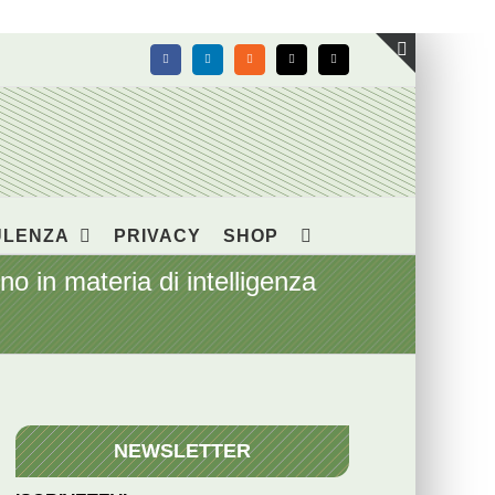
Facebook
LinkedIn
Rss
X
Email
Toggle
area
barra
scorrevol
ULENZA
PRIVACY
SHOP
 in materia di intelligenza
NEWSLETTER