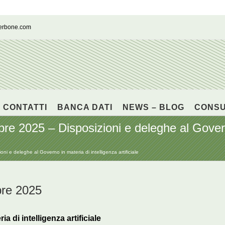
cerbone.com
CONTATTI
BANCA DATI
NEWS – BLOG
CONS
e 2025 – Disposizioni e deleghe al Governo
 e deleghe al Governo in materia di intelligenza artificiale
bre 2025
 di intelligenza artificiale