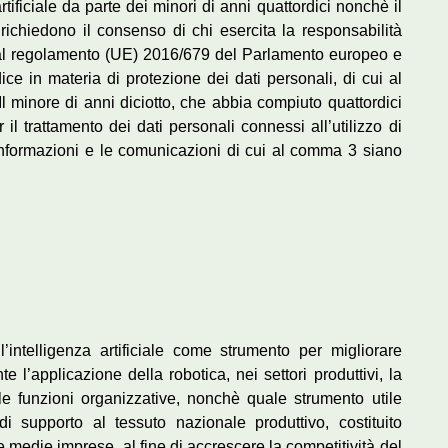
rtificiale da parte dei minori di anni quattordici nonchè il
richiedono il consenso di chi esercita la responsabilità
o dal regolamento (UE) 2016/679 del Parlamento europeo e
ice in materia di protezione dei dati personali, di cui al
Il minore di anni diciotto, che abbia compiuto quattordici
il trattamento dei dati personali connessi all’utilizzo di
le informazioni e le comunicazioni di cui al comma 3 siano
’intelligenza artificiale come strumento per migliorare
l’applicazione della robotica, nei settori produttivi, la
 le funzioni organizzative, nonchè quale strumento utile
i supporto al tessuto nazionale produttivo, costituito
 medie imprese, al fine di accrescere la competitività del