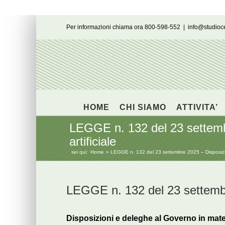
Salta
Per informazioni chiama ora 800-598-552
|
info@studio
al
contenuto
HOME
CHI SIAMO
ATTIVITA’
LEGGE n. 132 del 23 settembr
artificiale
sei qui:
Home
LEGGE n. 132 del 23 settembre 2025 – Disposizioni
LEGGE n. 132 del 23 settem
Disposizioni e deleghe al Governo in materia