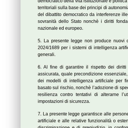
democratico della vita istituzionale e politica
territoriali sulla base dei principi di autonom
del dibattito democratico da interferenze ill
sovranità dello Stato nonchè i diritti fonda
nazionale ed europeo.
5. La presente legge non produce nuovi ob
2024/1689 per i sistemi di intelligenza artific
generali.
6. Al fine di garantire il rispetto dei diri
assicurata, quale precondizione essenziale, l
dei modelli di intelligenza artificiale per
basato sul rischio, nonchè l’adozione di speci
resilienza contro tentativi di alterarne l’
impostazioni di sicurezza.
7. La presente legge garantisce alle persone 
artificiale e alle relative funzionalità o e
discriminazione e di pregiudizio, in confo