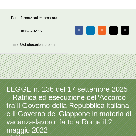
Salta
Per informazioni chiama ora
al
contenuto
800-598-552
|
Facebook
LinkedIn
Rss
X
Email
info@studiocerbone.com
LEGGE n. 136 del 17 settembre 2025
– Ratifica ed esecuzione dell’Accordo
tra il Governo della Repubblica italiana
e il Governo del Giappone in materia di
vacanza-lavoro, fatto a Roma il 2
maggio 2022